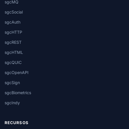
sgcMQ
sgcSocial
sgcAuth
sgcHTTP
sgcREST
sgcHTML
sgcQUIC
sgcOpenAPI
sgcSign
sgcBiometrics
sgcIndy
RECURSOS