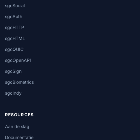
sgcSocial
sgcAuth
sgcHTTP
sgcHTML
sgcQUIC
sgcOpenAPI
sgcSign
sgcBiometrics
sgcIndy
RESOURCES
Aan de slag
Documentatie