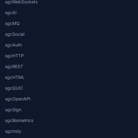
sgcWebSockets
sgcAI
sgcMQ
sgcSocial
sgcAuth
sgcHTTP
sgcREST
sgcHTML
sgcQUIC
sgcOpenAPI
sgcSign
sgcBiometrics
sgcIndy