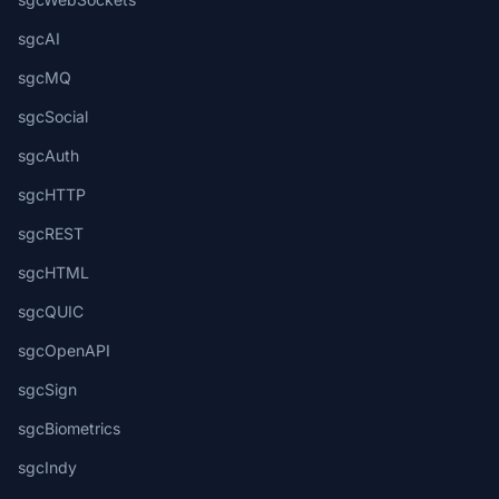
sgcAI
sgcMQ
sgcSocial
sgcAuth
sgcHTTP
sgcREST
sgcHTML
sgcQUIC
sgcOpenAPI
sgcSign
sgcBiometrics
sgcIndy