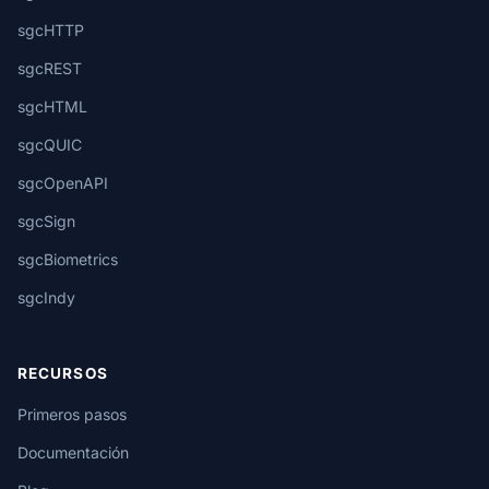
sgcHTTP
sgcREST
sgcHTML
sgcQUIC
sgcOpenAPI
sgcSign
sgcBiometrics
sgcIndy
RECURSOS
Primeros pasos
Documentación