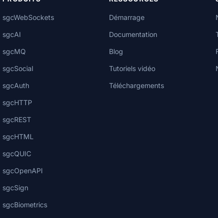
sgcWebSockets
Démarrage
sgcAI
Documentation
sgcMQ
Blog
sgcSocial
Tutoriels vidéo
sgcAuth
Téléchargements
sgcHTTP
sgcREST
sgcHTML
sgcQUIC
sgcOpenAPI
sgcSign
sgcBiometrics