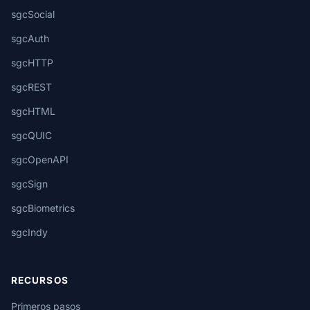
sgcSocial
sgcAuth
sgcHTTP
sgcREST
sgcHTML
sgcQUIC
sgcOpenAPI
sgcSign
sgcBiometrics
sgcIndy
RECURSOS
Primeros pasos