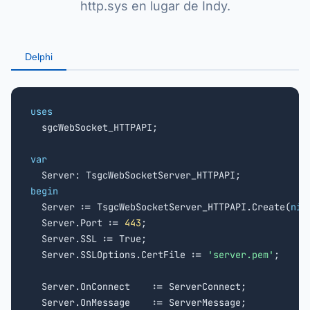
http.sys en lugar de Indy.
Delphi
uses

  sgcWebSocket_HTTPAPI;

var
begin

  Server := TsgcWebSocketServer_HTTPAPI.Create(
nil
  Server.Port := 
443
;

  Server.SSL := True;

  Server.SSLOptions.CertFile := 
'server.pem'
;

  Server.OnConnect    := ServerConnect;

  Server.OnMessage    := ServerMessage;
