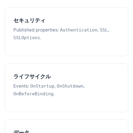
セキュリティ
Published properties:
,
,
Authentication
SSL
.
SSLOptions
ライフサイクル
Events:
,
,
OnStartup
OnShutdown
.
OnBeforeBinding
データ