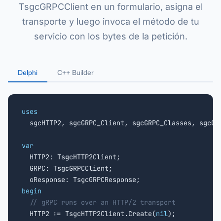
TsgcGRPCClient en un formulario, asigna el
transporte y luego invoca el método de tu
servicio con los bytes de la petición.
Delphi
C++ Builder
uses

  sgcHTTP2, sgcGRPC_Client, sgcGRPC_Classes, sgcGRP
var

  HTTP2: TsgcHTTP2Client;

  GRPC: TsgcGRPCClient;

begin
// gRPC runs over an HTTP/2 transport
  HTTP2 := TsgcHTTP2Client.Create(
nil
);
