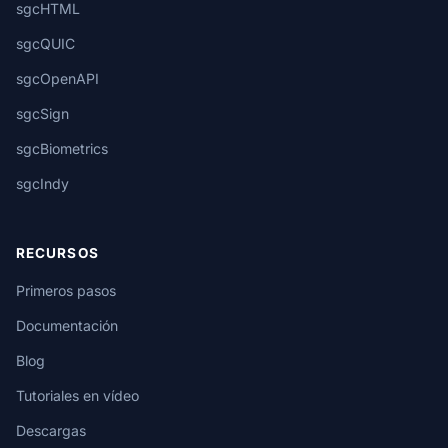
sgcHTML
sgcQUIC
sgcOpenAPI
sgcSign
sgcBiometrics
sgcIndy
RECURSOS
Primeros pasos
Documentación
Blog
Tutoriales en vídeo
Descargas