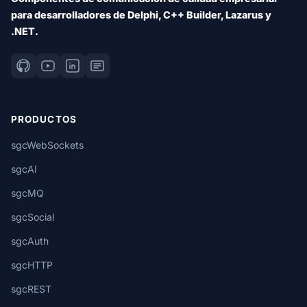
para desarrolladores de Delphi, C++ Builder, Lazarus y
.NET.
PRODUCTOS
sgcWebSockets
sgcAI
sgcMQ
sgcSocial
sgcAuth
sgcHTTP
sgcREST