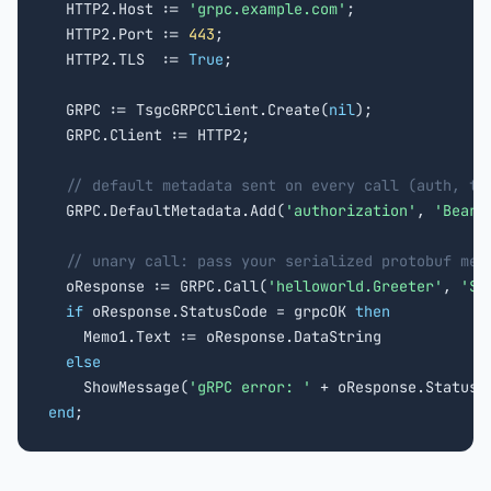
  HTTP2.Host := 
'grpc.example.com'
;

  HTTP2.Port := 
443
;

  HTTP2.TLS  := 
True
;

  GRPC := TsgcGRPCClient.Create(
nil
);

  GRPC.Client := HTTP2;

// default metadata sent on every call (auth, tr
  GRPC.DefaultMetadata.Add(
'authorization'
, 
'Beare
// unary call: pass your serialized protobuf mes
  oResponse := GRPC.Call(
'helloworld.Greeter'
, 
'Sa
if
 oResponse.StatusCode = grpcOK 
then
    Memo1.Text := oResponse.DataString

else
    ShowMessage(
'gRPC error: '
end
;