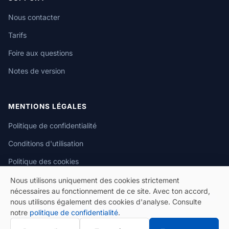
Nous contacter
Tarifs
Foire aux questions
Notes de version
MENTIONS LÉGALES
Politique de confidentialité
Conditions d'utilisation
Politique des cookies
Nous utilisons uniquement des cookies strictement
nécessaires au fonctionnement de ce site. Avec ton accord,
nous utilisons également des cookies d'analyse. Consulte
notre
politique de confidentialité
.
© 2026 eSeGeCe. Tous droits réservés.