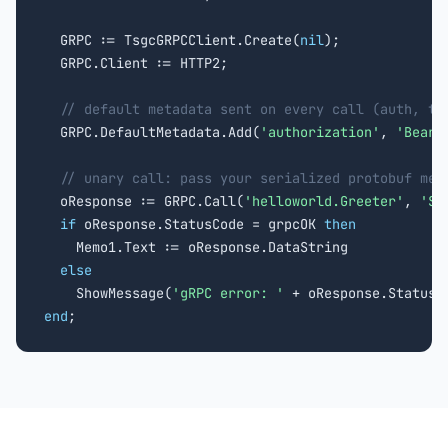
  GRPC := TsgcGRPCClient.Create(
nil
);

  GRPC.Client := HTTP2;

// default metadata sent on every call (auth, tr
  GRPC.DefaultMetadata.Add(
'authorization'
, 
'Beare
// unary call: pass your serialized protobuf mes
  oResponse := GRPC.Call(
'helloworld.Greeter'
, 
'Sa
if
 oResponse.StatusCode = grpcOK 
then
    Memo1.Text := oResponse.DataString

else
    ShowMessage(
'gRPC error: '
end
;