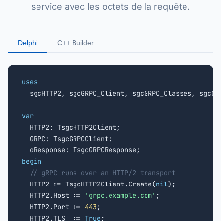
service avec les octets de la requête.
Delphi
C++ Builder
uses

  sgcHTTP2, sgcGRPC_Client, sgcGRPC_Classes, sgcGRP
var

  HTTP2: TsgcHTTP2Client;

  GRPC: TsgcGRPCClient;

begin
// gRPC runs over an HTTP/2 transport
  HTTP2 := TsgcHTTP2Client.Create(
nil
);

  HTTP2.Host := 
'grpc.example.com'
;

  HTTP2.Port := 
443
;

  HTTP2.TLS  := 
True
;
