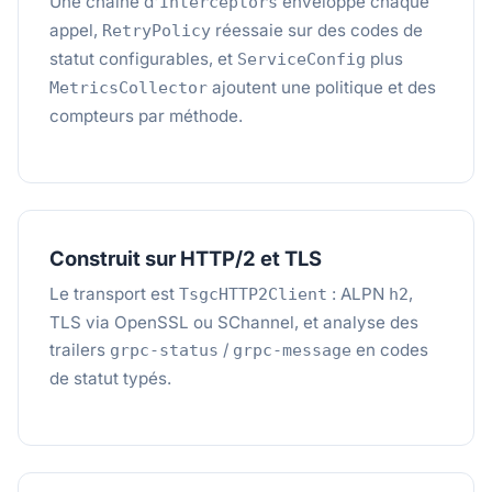
Une chaîne d'
enveloppe chaque
Interceptors
appel,
réessaie sur des codes de
RetryPolicy
statut configurables, et
plus
ServiceConfig
ajoutent une politique et des
MetricsCollector
compteurs par méthode.
Construit sur HTTP/2 et TLS
Le transport est
: ALPN
,
TsgcHTTP2Client
h2
TLS via OpenSSL ou SChannel, et analyse des
trailers
/
en codes
grpc-status
grpc-message
de statut typés.