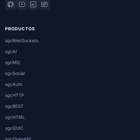
PRODUCTOS
sgcWebSockets
sgcAI
sgcMQ
sgcSocial
sgcAuth
sgcHTTP
sgcREST
sgcHTML
sgcQUIC
sgcOpenAPI