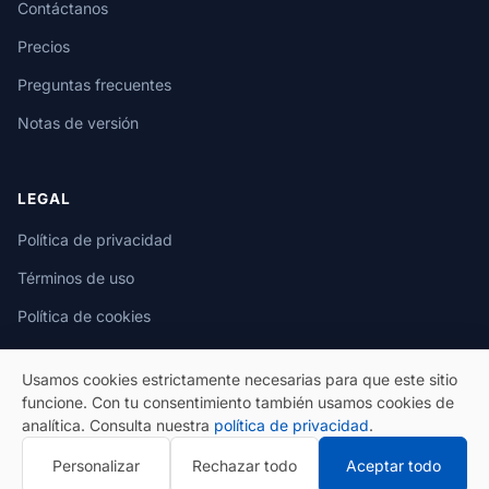
Contáctanos
Precios
Preguntas frecuentes
Notas de versión
LEGAL
Política de privacidad
Términos de uso
Política de cookies
Usamos cookies estrictamente necesarias para que este sitio
funcione. Con tu consentimiento también usamos cookies de
analítica. Consulta nuestra
política de privacidad
.
© 2026 eSeGeCe. Todos los derechos reservados.
Personalizar
Rechazar todo
Aceptar todo
Política de privacidad
Términos de uso