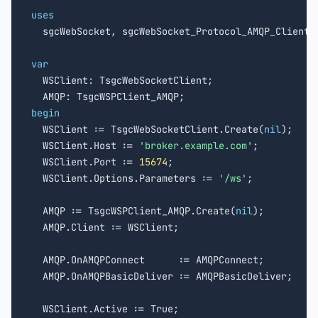
uses

  sgcWebSocket, sgcWebSocket_Protocol_AMQP_Client, 
var

  WSClient: TsgcWebSocketClient;

begin

  WSClient := TsgcWebSocketClient.Create(
nil
);

  WSClient.Host := 
'broker.example.com'
;

  WSClient.Port := 
15674
;

  WSClient.Options.Parameters := 
'/ws'
;

  AMQP := TsgcWSPClient_AMQP.Create(
nil
);

  AMQP.Client := WSClient;

  AMQP.OnAMQPConnect      := AMQPConnect;

  AMQP.OnAMQPBasicDeliver := AMQPBasicDeliver;
