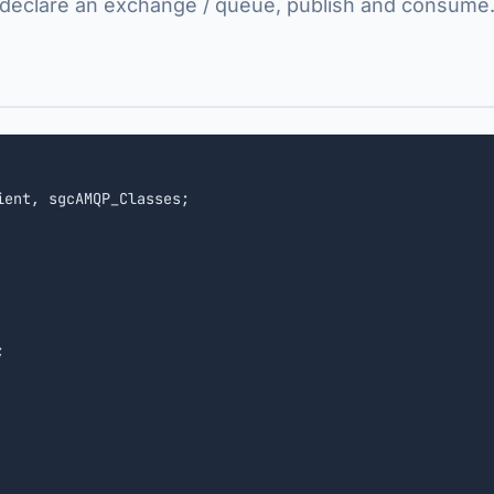
declare an exchange / queue, publish and consume
ient, sgcAMQP_Classes;


