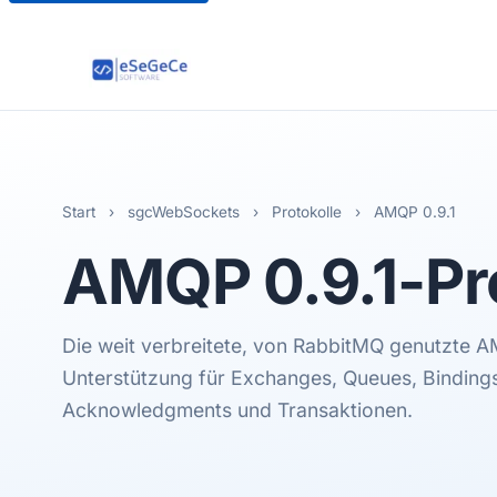
Start
›
sgcWebSockets
›
Protokolle
›
AMQP 0.9.1
AMQP 0.9.1
-Pr
Die weit verbreitete, von RabbitMQ genutzte A
Unterstützung für Exchanges, Queues, Bindin
Acknowledgments und Transaktionen.