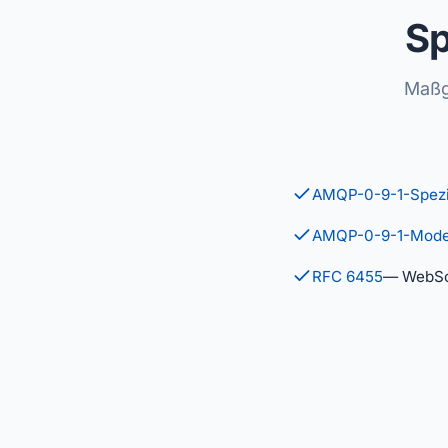
Sp
Maßg
AMQP-0-9-1-Spezif
AMQP-0-9-1-Mode
RFC 6455
— WebSo