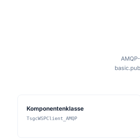
AMQP-0
basic.pub
Komponentenklasse
TsgcWSPClient_AMQP