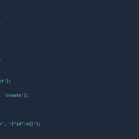


ct'
);

, 
'create'
);

e'
, 
'{"id":42}'