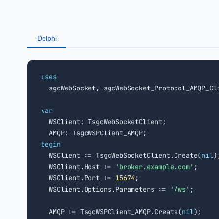
Delphi
uses

  sgcWebSocket, sgcWebSocket_Protocol_AMQP_Cl
var

  WSClient: TsgcWebSocketClient;

begin

  WSClient := TsgcWebSocketClient.Create(
nil
);
  WSClient.Host := 
'broker.example.com'
;

  WSClient.Port := 
15674
;

  WSClient.Options.Parameters := 
'/ws'
;

  AMQP := TsgcWSPClient_AMQP.Create(
nil
);
