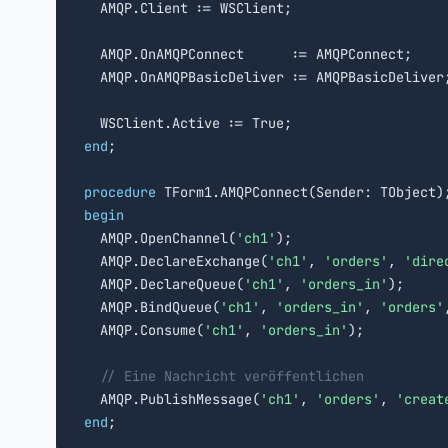
  AMQP.Client := WSClient;

  AMQP.OnAMQPConnect      := AMQPConnect;

  AMQP.OnAMQPBasicDeliver := AMQPBasicDeliver;
end
;

procedure
begin

  AMQP.OpenChannel(
'ch1'
);

  AMQP.DeclareExchange(
'ch1'
, 
'orders'
, 
'dire
  AMQP.DeclareQueue(
'ch1'
, 
'orders_in'
);

  AMQP.BindQueue(
'ch1'
, 
'orders_in'
, 
'orders'
  AMQP.Consume(
'ch1'
, 
'orders_in'
);

// Eine Nachricht veröffentlichen
  AMQP.PublishMessage(
'ch1'
, 
'orders'
, 
'creat
end
;