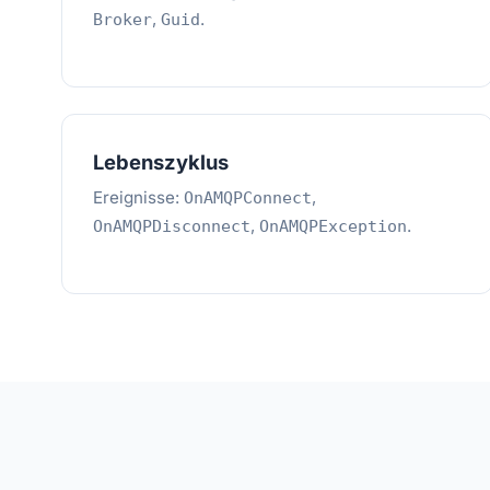
,
.
Broker
Guid
Lebenszyklus
Ereignisse:
,
OnAMQPConnect
,
.
OnAMQPDisconnect
OnAMQPException