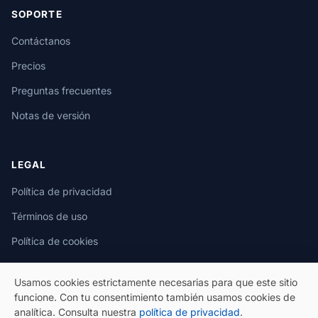
SOPORTE
Contáctanos
Precios
Preguntas frecuentes
Notas de versión
LEGAL
Política de privacidad
Términos de uso
Política de cookies
Usamos cookies estrictamente necesarias para que este sitio
funcione. Con tu consentimiento también usamos cookies de
analítica. Consulta nuestra
política de privacidad
.
© 2026 eSeGeCe. Todos los derechos reservados.