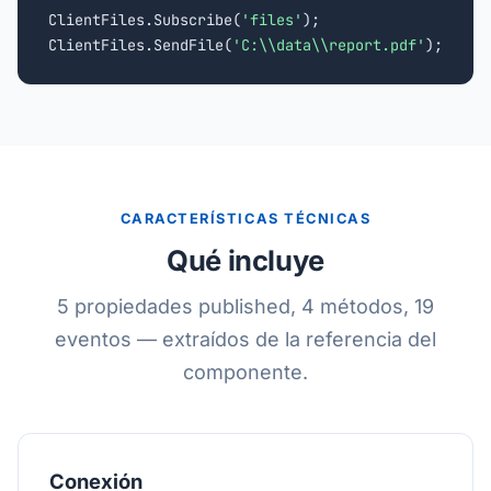
ClientFiles.Subscribe(
'files'
);

ClientFiles.SendFile(
'C:\\data\\report.pdf'
);
CARACTERÍSTICAS TÉCNICAS
Qué incluye
5 propiedades published, 4 métodos, 19
eventos — extraídos de la referencia del
componente.
Conexión