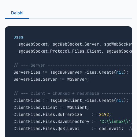
Delphi
uses

  sgcWebSocket, sgcWebSocket_Server, sgcWebSocket_
  sgcWebSocket_Protocol_Files_Client, sgcWebSocket_
// --- Server ------------------------------------

ServerFiles := TsgcWSPServer_Files.Create(
nil
);

ServerFiles.Server := WSServer;

// --- Client — chunked + resumable --------------

ClientFiles := TsgcWSPClient_Files.Create(
nil
);

ClientFiles.Client := WSClient;

ClientFiles.Files.BufferSize    := 
8192
;

ClientFiles.Files.SaveDirectory := 
'C:\\inbox\\'
;

ClientFiles.Files.QoS.Level     := qosLevel1;  
// 