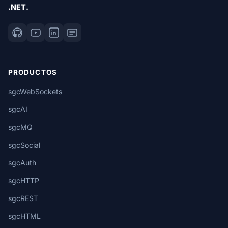
.NET.
PRODUCTOS
sgcWebSockets
sgcAI
sgcMQ
sgcSocial
sgcAuth
sgcHTTP
sgcREST
sgcHTML