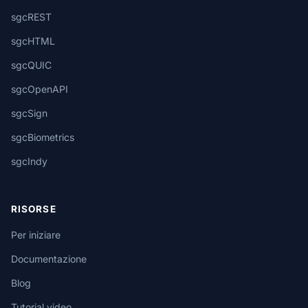
sgcREST
sgcHTML
sgcQUIC
sgcOpenAPI
sgcSign
sgcBiometrics
sgcIndy
RISORSE
Per iniziare
Documentazione
Blog
Tutorial video