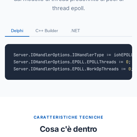
thread epoll.
Delphi
C++ Builder
.NET
Server.IOHandlerOptions.IOHandlerType := iohEPOLL;

Server.IOHandlerOptions.EPOLL.EPOLLThreads := 
0
;

Server.IOHandlerOptions.EPOLL.WorkOpThreads := 
0
;
CARATTERISTICHE TECNICHE
Cosa c'è dentro