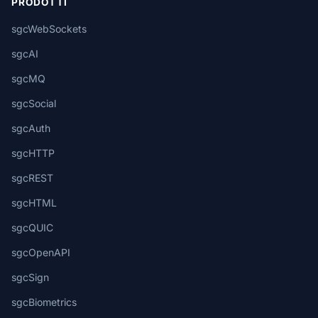
PRODOTTI
sgcWebSockets
sgcAI
sgcMQ
sgcSocial
sgcAuth
sgcHTTP
sgcREST
sgcHTML
sgcQUIC
sgcOpenAPI
sgcSign
sgcBiometrics