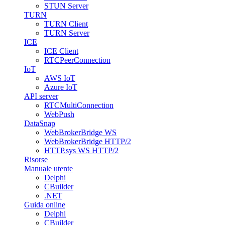
STUN Server
TURN
TURN Client
TURN Server
ICE
ICE Client
RTCPeerConnection
IoT
AWS IoT
Azure IoT
API server
RTCMultiConnection
WebPush
DataSnap
WebBrokerBridge WS
WebBrokerBridge HTTP/2
HTTP.sys WS HTTP/2
Risorse
Manuale utente
Delphi
CBuilder
.NET
Guida online
Delphi
CBuilder