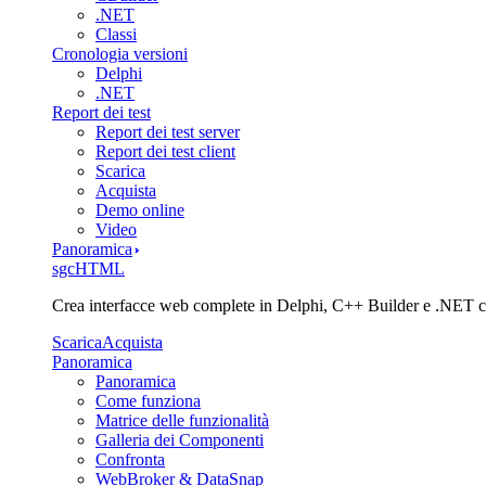
.NET
Classi
Cronologia versioni
Delphi
.NET
Report dei test
Report dei test server
Report dei test client
Scarica
Acquista
Demo online
Video
Panoramica
sgcHTML
Crea interfacce web complete in Delphi, C++ Builder e .NET co
Scarica
Acquista
Panoramica
Panoramica
Come funziona
Matrice delle funzionalità
Galleria dei Componenti
Confronta
WebBroker & DataSnap