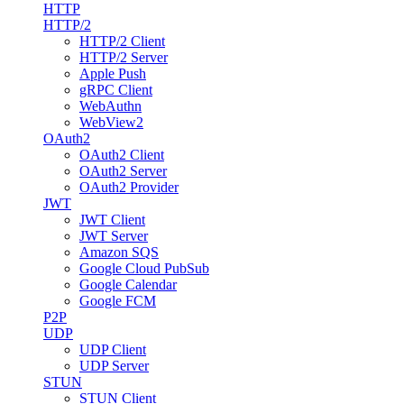
HTTP
HTTP/2
HTTP/2 Client
HTTP/2 Server
Apple Push
gRPC Client
WebAuthn
WebView2
OAuth2
OAuth2 Client
OAuth2 Server
OAuth2 Provider
JWT
JWT Client
JWT Server
Amazon SQS
Google Cloud PubSub
Google Calendar
Google FCM
P2P
UDP
UDP Client
UDP Server
STUN
STUN Client