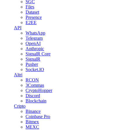
SGC
Files
Dataset
Presence
E2EE
API
WhatsApp
Telegram
OpenAI
Anthropic
SignalR Core
SignalR
Pusher
Socket.IO
Altri
RCON
3Commas
CryptoHopper
Discord
Blockchain
Cripto
Binance
Coinbase Pro
Bitmex
MEXC