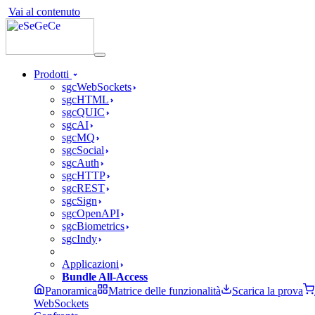
Vai al contenuto
Prodotti
sgcWebSockets
sgcHTML
sgcQUIC
sgcAI
sgcMQ
sgcSocial
sgcAuth
sgcHTTP
sgcREST
sgcSign
sgcOpenAPI
sgcBiometrics
sgcIndy
Applicazioni
Bundle All-Access
Panoramica
Matrice delle funzionalità
Scarica la prova
WebSockets