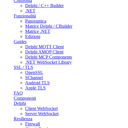
Confronta
Delphi / C++ Builder
.NET
Funzionalità
Panoramica
Matrice Delphi / CBuilder
Matrice .NET
Edizioni
Guides
Delphi MQTT Client
Delphi AMQP Client
Delphi MCP Components
.NET WebSocket Library
SSL / TLS
OpenSSL
SChannel
Android TLS
Apple TLS
FAQ
Componenti
Delphi
Client WebSocket
Server WebSocket
Resilienza
Firewall