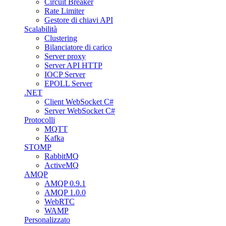
Circuit Breaker
Rate Limiter
Gestore di chiavi API
Scalabilità
Clustering
Bilanciatore di carico
Server proxy
Server API HTTP
IOCP Server
EPOLL Server
.NET
Client WebSocket C#
Server WebSocket C#
Protocolli
MQTT
Kafka
STOMP
RabbitMQ
ActiveMQ
AMQP
AMQP 0.9.1
AMQP 1.0.0
WebRTC
WAMP
Personalizzato