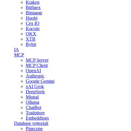
Kraken
Bitfinex
Bitstamp
Huobi
Cex IO
Kucoin
OKX
XTB
Bybit
IA
MCP
MCP Server
MCP Client
OpenAI
Anthropic
Google Gemini
xAI Grok
DeepSeek
Mistral
Ollama
ChatBot
Traduttore
Embeddings
Database vettoriali
Pinecone