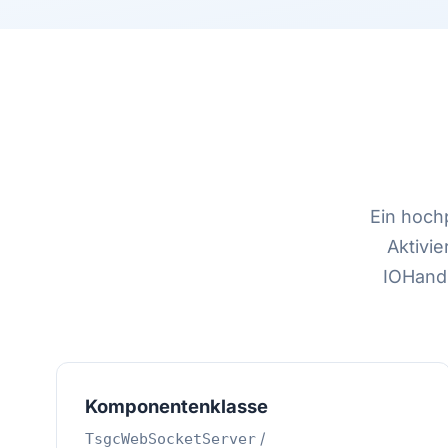
Ein hoch
Aktivie
IOHandl
Komponentenklasse
/
TsgcWebSocketServer