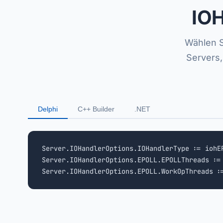
IOH
Wählen S
Servers
Delphi
C++ Builder
.NET
Server.IOHandlerOptions.IOHandlerType := iohEP
Server.IOHandlerOptions.EPOLL.EPOLLThreads :=
Server.IOHandlerOptions.EPOLL.WorkOpThreads :