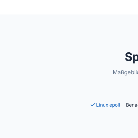
Sp
Maßgebli
Linux epoll
— Benac