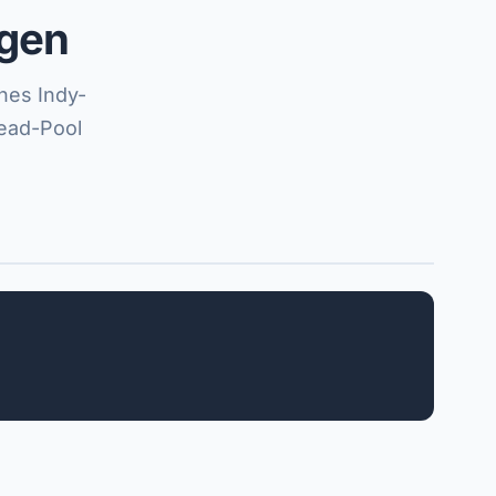
egen
nes Indy-
ead-Pool