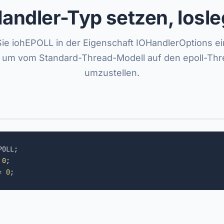
andler-Typ setzen, losl
ie iohEPOLL in der Eigenschaft IOHandlerOptions ei
, um vom Standard-Thread-Modell auf den epoll-Thr
umzustellen.
OLL;

 
0
;

= 
0
;