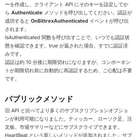
ーを作成し、クライアント API にそのキーを設定してか
ら
Authenticate
メソッドを呼び出してください。認証が
成功すると
OnBittrexAuthenticated
イベントが呼び出
されます。
IsAuthenticated 関数を呼び出すことで、いつでも認証状
態を確認できます。true が返された場合、すでに認証済
みです。
認証は約 10 分後に期限切れになりますが、コンポーネン
トが期限切れ前に自動的に再認証するため、ご心配は不要
です。
パブリックメソッド
旧 API と比べてより多くのサブスクリプションオプショ
ンが利用可能になりました。ティッカー、ローソク足、注
文板、市場サマリーなどにサブスクライブできます。
HeartBeat という新しいメソッドが追加されました。サブ