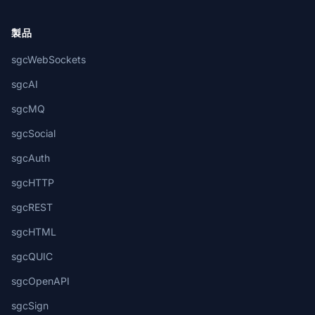
製品
sgcWebSockets
sgcAI
sgcMQ
sgcSocial
sgcAuth
sgcHTTP
sgcREST
sgcHTML
sgcQUIC
sgcOpenAPI
sgcSign