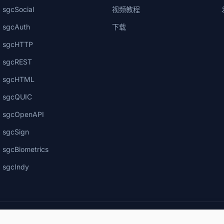
sgcSocial
视频教程
sgcAuth
下载
sgcHTTP
sgcREST
sgcHTML
sgcQUIC
sgcOpenAPI
sgcSign
sgcBiometrics
sgcIndy