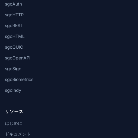
sgcAuth
sgcHTTP
sgcREST
sgcHTML
sgcQUIC
sgcOpenAPI
sgcSign
sgcBiometrics
sgcIndy
リソース
はじめに
ドキュメント