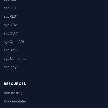
sgcHTTP
sgcREST
sgcHTML
sgcQUIC
sgcOpenAPI
sgcSign
sgcBiometrics
sgcIndy
RESOURCES
Aan de slag
Documentatie