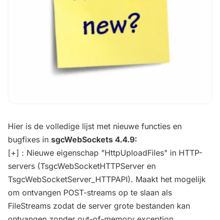
Hier is de volledige lijst met nieuwe functies en
bugfixes in
sgcWebSockets 4.4.9:
[+] : Nieuwe eigenschap "HttpUploadFiles" in HTTP-
servers (TsgcWebSocketHTTPServer en
TsgcWebSocketServer_HTTPAPI). Maakt het mogelijk
om ontvangen POST-streams op te slaan als
FileStreams zodat de server grote bestanden kan
ontvangen zonder out-of-memory exception.