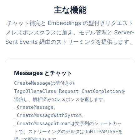
主な機能
チャット補完と Embeddings の型付きリクエスト
／レスポンスクラスに加え、モデル管理と Server-
Sent Events 経由のストリーミングを提供します。
Messages とチャット
は型付きの
CreateMessage
を
TsgcOllamaClass_Request_ChatCompletion
送信し、解析済みのレスポンスを返します。
、
_CreateMessage
、
_CreateMessageWithSystem
は文字列のショートカッ
_CreateMessageStream
トで、ストリーミングのデルタは
を
OnHTTPAPISSE
通じて配信されます。