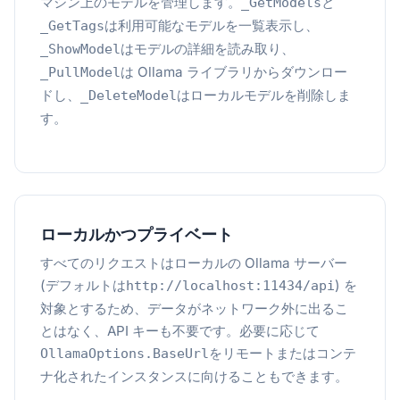
マシン上のモデルを管理します。
と
_GetModels
は利用可能なモデルを一覧表示し、
_GetTags
はモデルの詳細を読み取り、
_ShowModel
は Ollama ライブラリからダウンロー
_PullModel
ドし、
はローカルモデルを削除しま
_DeleteModel
す。
ローカルかつプライベート
すべてのリクエストはローカルの Ollama サーバー
(デフォルトは
) を
http://localhost:11434/api
対象とするため、データがネットワーク外に出るこ
とはなく、API キーも不要です。必要に応じて
をリモートまたはコンテ
OllamaOptions.BaseUrl
ナ化されたインスタンスに向けることもできます。