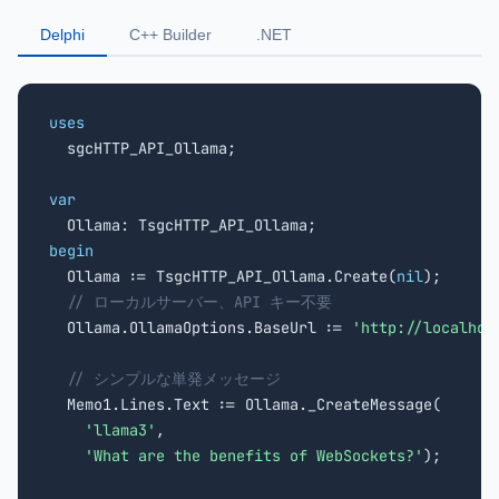
Delphi
C++ Builder
.NET
uses

  sgcHTTP_API_Ollama;

var
begin

  Ollama := TsgcHTTP_API_Ollama.Create(
nil
);

// ローカルサーバー、API キー不要
  Ollama.OllamaOptions.BaseUrl := 
'http://localhos
// シンプルな単発メッセージ
  Memo1.Lines.Text := Ollama._CreateMessage(

'llama3'
,

'What are the benefits of WebSockets?'
);
