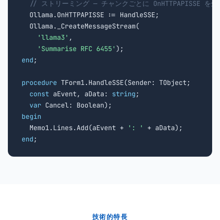
// ストリーミング — チャンクごとに OnHTTPAPISSE を処
  Ollama.OnHTTPAPISSE := HandleSSE;

  Ollama._CreateMessageStream(

'llama3'
,

'Summarise RFC 6455'
end
;

procedure
 TForm1.HandleSSE(Sender: TObject;

const
 aEvent, aData: 
string
;

var
begin

  Memo1.Lines.Add(aEvent + 
': '
end
;
技術的特長