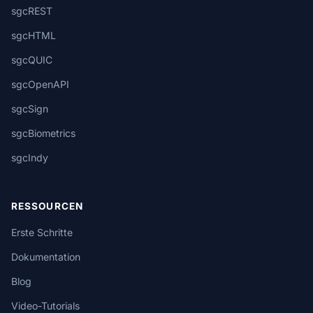
sgcREST
sgcHTML
sgcQUIC
sgcOpenAPI
sgcSign
sgcBiometrics
sgcIndy
RESSOURCEN
Erste Schritte
Dokumentation
Blog
Video-Tutorials