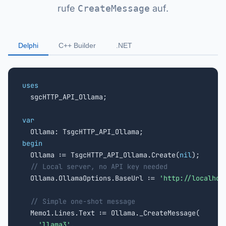
rufe
CreateMessage
auf.
Delphi
C++ Builder
.NET
uses

  sgcHTTP_API_Ollama;

var
begin

  Ollama := TsgcHTTP_API_Ollama.Create(
nil
);

// Local server, no API key needed
  Ollama.OllamaOptions.BaseUrl := 
'http://localhos
// Simple one-shot message
  Memo1.Lines.Text := Ollama._CreateMessage(

'llama3'
,
