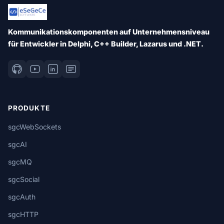
Kommunikationskomponenten auf Unternehmensniveau
für Entwickler in Delphi, C++ Builder, Lazarus und .NET.
PRODUKTE
sgcWebSockets
sgcAI
sgcMQ
sgcSocial
sgcAuth
sgcHTTP