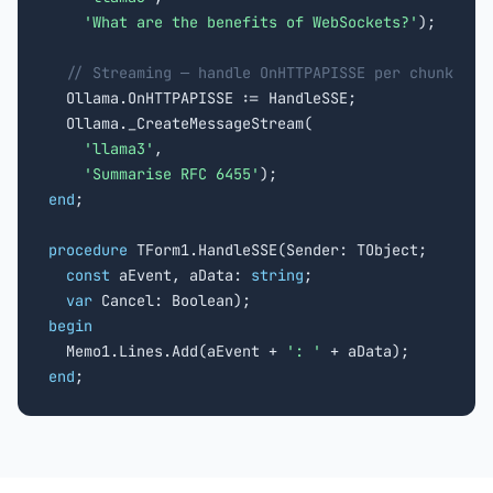
'What are the benefits of WebSockets?'
);

// Streaming — handle OnHTTPAPISSE per chunk
  Ollama.OnHTTPAPISSE := HandleSSE;

  Ollama._CreateMessageStream(

'llama3'
,

'Summarise RFC 6455'
end
;

procedure
 TForm1.HandleSSE(Sender: TObject;

const
 aEvent, aData: 
string
;

var
begin

  Memo1.Lines.Add(aEvent + 
': '
end
;