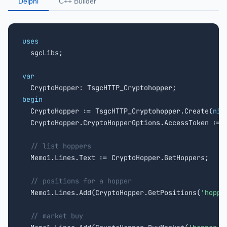
Delphi
C++ Builder
uses

  sgcLibs;

var
begin

  CryptoHopper := TsgcHTTP_Cryptohopper.Create(
nil
  CryptoHopper.CryptoHopperOptions.AccessToken := 
// list hoppers
  Memo1.Lines.Text := CryptoHopper.GetHoppers;

// positions for a hopper
  Memo1.Lines.Add(CryptoHopper.GetPositions(
'hoppe
// market buy