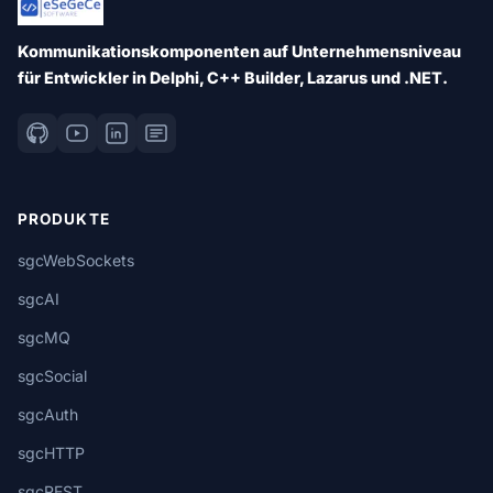
Kommunikationskomponenten auf Unternehmensniveau
für Entwickler in Delphi, C++ Builder, Lazarus und .NET.
PRODUKTE
sgcWebSockets
sgcAI
sgcMQ
sgcSocial
sgcAuth
sgcHTTP
sgcREST