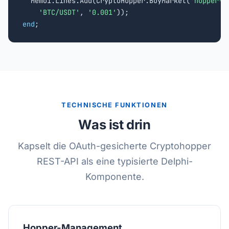
  Memo1.Lines.Add(CryptoHopper.BuyMarket(
'hopper-i
'BTC/USDT'
, 
'0.001'
end
;
TECHNISCHE FUNKTIONEN
Was ist drin
Kapselt die OAuth-gesicherte Cryptohopper
REST-API als eine typisierte Delphi-
Komponente.
Hopper-Management