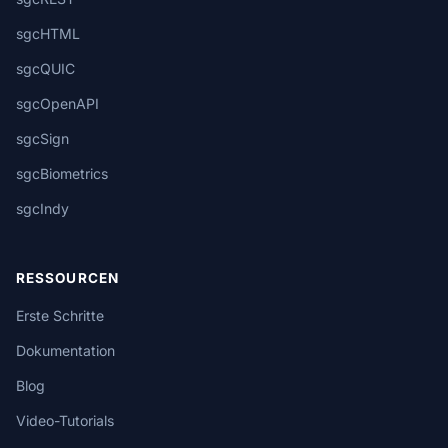
sgcHTML
sgcQUIC
sgcOpenAPI
sgcSign
sgcBiometrics
sgcIndy
RESSOURCEN
Erste Schritte
Dokumentation
Blog
Video-Tutorials