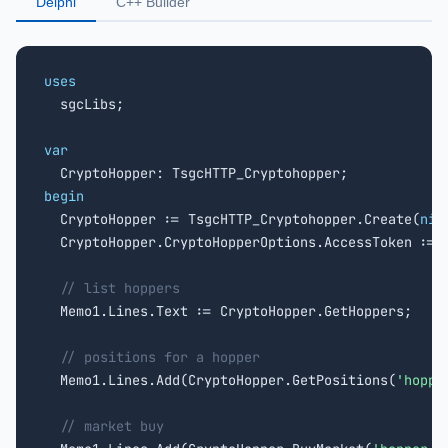
Delphi
C++ Builder
uses

  sgcLibs;

var
begin

  CryptoHopper := TsgcHTTP_Cryptohopper.Create(
nil
  CryptoHopper.CryptoHopperOptions.AccessToken := 
// list hoppers
  Memo1.Lines.Text := CryptoHopper.GetHoppers;

// positions for a hopper
  Memo1.Lines.Add(CryptoHopper.GetPositions(
'hoppe
// market buy