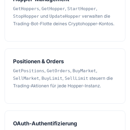
,
,
,
GetHoppers
GetHopper
StartHopper
und
verwalten die
StopHopper
UpdateHopper
Trading-Bot-Flotte deines Cryptohopper-Kontos.
Positionen & Orders
,
,
,
GetPositions
GetOrders
BuyMarket
,
,
steuern die
SellMarket
BuyLimit
SellLimit
Trading-Aktionen für jede Hopper-Instanz.
OAuth-Authentifizierung