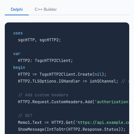
Delphi
C++ Builder
uses

  sgcHTTP, sgcHTTP2;

var
begin

  HTTP2 := TsgcHTTP2Client.Create(
nil
);

  HTTP2.TLSOptions.IOHandler := iohSChannel; 
// or
// Add custom headers
  HTTP2.Request.CustomHeaders.Add(
'authorization: 
// GET
  Memo1.Text := HTTP2.Get(
'https://api.example.com