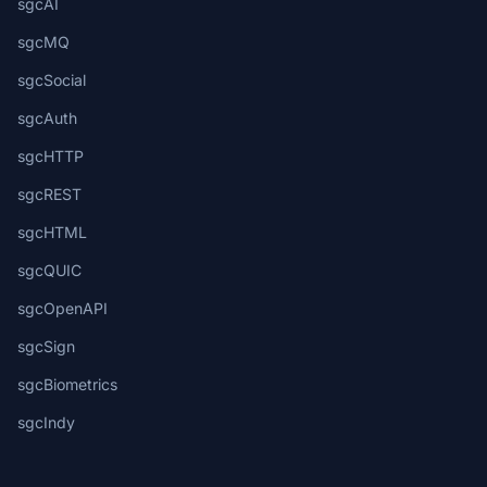
sgcAI
sgcMQ
sgcSocial
sgcAuth
sgcHTTP
sgcREST
sgcHTML
sgcQUIC
sgcOpenAPI
sgcSign
sgcBiometrics
sgcIndy