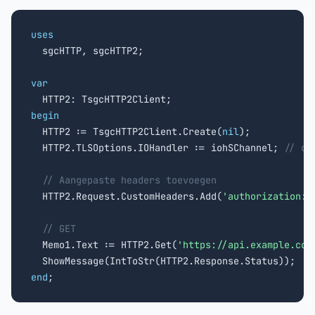
uses

  sgcHTTP, sgcHTTP2;

var
begin

  HTTP2 := TsgcHTTP2Client.Create(
nil
);

  HTTP2.TLSOptions.IOHandler := iohSChannel; 
// of
// Aangepaste headers toevoegen
  HTTP2.Request.CustomHeaders.Add(
'authorization: 
// GET
  Memo1.Text := HTTP2.Get(
'https://api.example.com
end
;