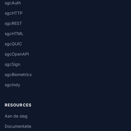
sgcAuth
sgcHTTP
sgcREST
sgcHTML
sgcQUIC
sgcOpenAPI
sgcSign
sgcBiometrics
sgcIndy
RESOURCES
Aan de slag
Documentatie