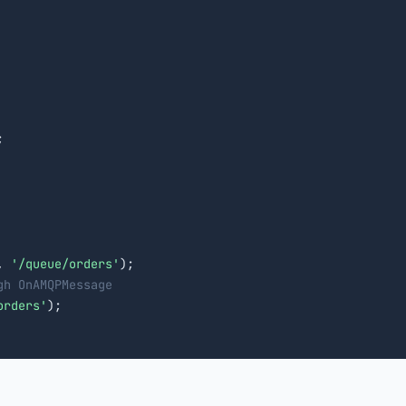


, 
'/queue/orders'
);

gh OnAMQPMessage
orders'