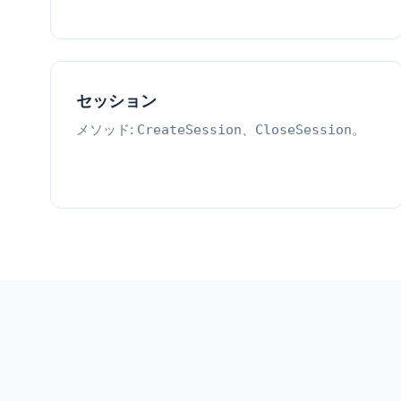
セッション
メソッド:
、
。
CreateSession
CloseSession