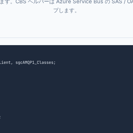
。CBS ヘルパーは Azure Service Bus の SAS / O
プします。
lient, sgcAMQP1_Classes;


