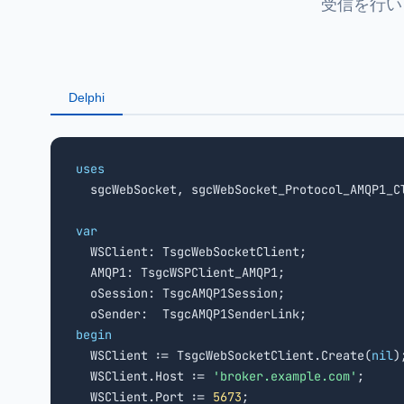
受信を行います
Delphi
uses

  sgcWebSocket, sgcWebSocket_Protocol_AMQP1_C
var

  WSClient: TsgcWebSocketClient;

  AMQP1: TsgcWSPClient_AMQP1;

  oSession: TsgcAMQP1Session;

begin

  WSClient := TsgcWebSocketClient.Create(
nil
);
  WSClient.Host := 
'broker.example.com'
;

  WSClient.Port := 
5673
;
