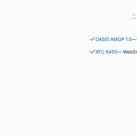
こ
OASIS AMQP 1.0
—
RFC 6455
— Web