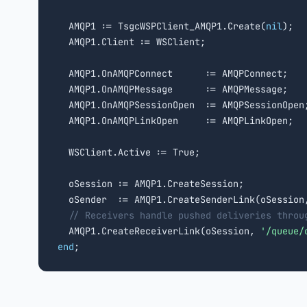
  AMQP1 := TsgcWSPClient_AMQP1.Create(
nil
);

  AMQP1.Client := WSClient;

  AMQP1.OnAMQPConnect      := AMQPConnect;

  AMQP1.OnAMQPMessage      := AMQPMessage;

  AMQP1.OnAMQPSessionOpen  := AMQPSessionOpen;
  AMQP1.OnAMQPLinkOpen     := AMQPLinkOpen;

  WSClient.Active := True;

  oSession := AMQP1.CreateSession;

  oSender  := AMQP1.CreateSenderLink(oSession
// Receivers handle pushed deliveries throu
  AMQP1.CreateReceiverLink(oSession, 
'/queue/
end
;