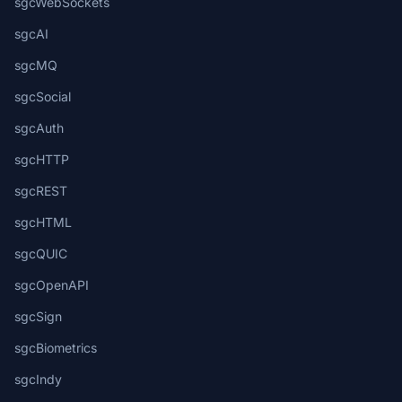
sgcWebSockets
sgcAI
sgcMQ
sgcSocial
sgcAuth
sgcHTTP
sgcREST
sgcHTML
sgcQUIC
sgcOpenAPI
sgcSign
sgcBiometrics
sgcIndy