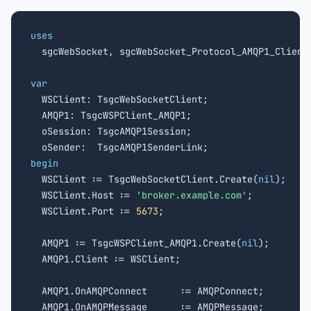
uses

  sgcWebSocket, sgcWebSocket_Protocol_AMQP1_Client
var

  WSClient: TsgcWebSocketClient;

  AMQP1: TsgcWSPClient_AMQP1;

  oSession: TsgcAMQP1Session;

begin

  WSClient := TsgcWebSocketClient.Create(
nil
);

  WSClient.Host := 
'broker.example.com'
;

  WSClient.Port := 
5673
;

  AMQP1 := TsgcWSPClient_AMQP1.Create(
nil
);

  AMQP1.Client := WSClient;

  AMQP1.OnAMQPConnect      := AMQPConnect;

  AMQP1.OnAMQPMessage      := AMQPMessage;
