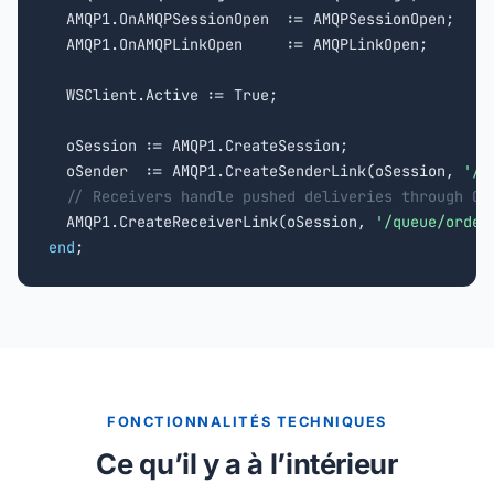
  AMQP1.OnAMQPSessionOpen  := AMQPSessionOpen;

  AMQP1.OnAMQPLinkOpen     := AMQPLinkOpen;

  WSClient.Active := True;

  oSession := AMQP1.CreateSession;

  oSender  := AMQP1.CreateSenderLink(oSession, 
'/q
// Receivers handle pushed deliveries through On
  AMQP1.CreateReceiverLink(oSession, 
'/queue/order
end
;
FONCTIONNALITÉS TECHNIQUES
Ce qu’il y a à l’intérieur