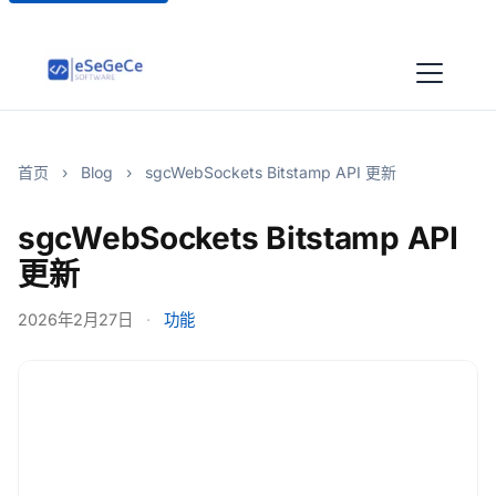
首页
›
Blog
›
sgcWebSockets Bitstamp API 更新
sgcWebSockets Bitstamp API
更新
2026年2月27日
·
功能