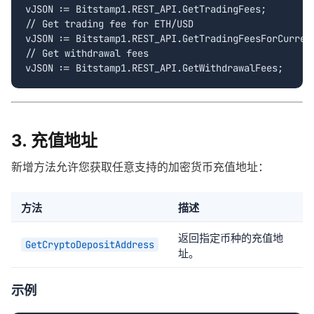
vJSON := Bitstamp1.REST_API.GetTradingFees;

// Get trading fee for ETH/USD

vJSON := Bitstamp1.REST_API.GetTradingFeesForCurrenc
// Get withdrawal fees

vJSON := Bitstamp1.REST_API.GetWithdrawalFees;
3. 充值地址
新增方法允许您获取任意支持的加密货币充值地址：
方法
描述
返回指定币种的充值地
GetCryptoDepositAddress
址。
示例