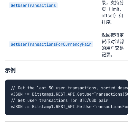
录，支持分
GetUserTransactions
页（limit、
offset）和
排序。
返回按特定
货币对过滤
GetUserTransactionsForCurrencyPair
的用户交易
记录。
示例
// Get the last 50 user transactions, sorted descend
vJSON := Bitstamp1.REST_API.GetUserTransactions(50, 
// Get user transactions for BTC/USD pair

vJSON := Bitstamp1.REST_API.GetUserTransactionsForC