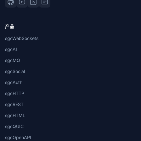
产品
sgcWebSockets
sgcAI
sgcMQ
sgcSocial
sgcAuth
sgcHTTP
sgcREST
sgcHTML
sgcQUIC
sgcOpenAPI