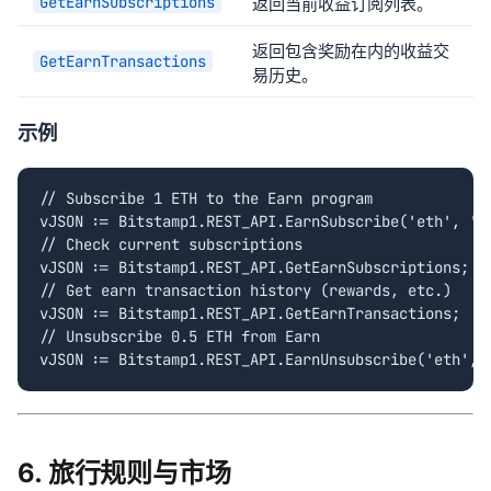
GetEarnSubscriptions
返回当前收益订阅列表。
返回包含奖励在内的收益交
GetEarnTransactions
易历史。
示例
// Subscribe 1 ETH to the Earn program

vJSON := Bitstamp1.REST_API.EarnSubscribe('eth', '1.
// Check current subscriptions

vJSON := Bitstamp1.REST_API.GetEarnSubscriptions;

// Get earn transaction history (rewards, etc.)

vJSON := Bitstamp1.REST_API.GetEarnTransactions;

// Unsubscribe 0.5 ETH from Earn

vJSON := Bitstamp1.REST_API.EarnUnsubscribe('eth', 
6. 旅行规则与市场