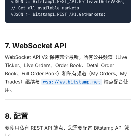
vJSON := Bitstamp1.REST_API.GetTravelRuleVASPs;

// Get all available markets

vJSON := Bitstamp1.REST_API.GetMarkets;
7. WebSocket API
WebSocket API V2 保持完全最新。所有公共频道（Live
Ticker、Live Orders、Order Book、Detail Order
Book、Full Order Book）和私有频道（My Orders、My
Trades）继续与
端点配合使
wss://ws.bitstamp.net
用。
8. 配置
要使用私有 REST API 端点，您需要配置 Bitstamp API 凭
据：