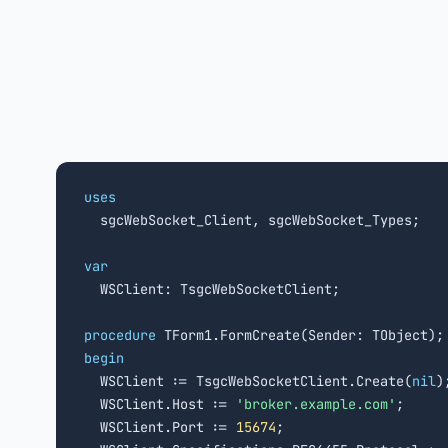
uses

  sgcWebSocket_Client, sgcWebSocket_Types;

var

  WSClient: TsgcWebSocketClient;

procedure
begin

  WSClient := TsgcWebSocketClient.Create(
nil
);
  WSClient.Host := 
'broker.example.com'
;

  WSClient.Port := 
15674
;
