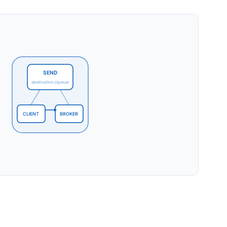
SEND
destination:/queue
CLIENT
BROKER