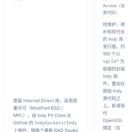
Access（含
源代码）
经维护、修
补和现代化
的 Indy 库
发行版。约
160 个以
为
sgcId*
前缀的封装
Indy 组
件，叠加在
原始 Indy
源代码之
原版 Internet Direct 库，采用双
上。新增现
重许可（Modified BSD /
代
MPL），由 Indy Pit Crew 在
OpenSSL
GitHub 的
IndySockets/Indy
绑定（在
上维护。随每个最新 RAD Studio