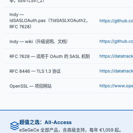
举，sslvTLSv1_2）
Indy —
IdSASLOAuth.pas（TIdSASLXOAuth2，
https://github.
RFC 7628）
https://github.
Indy — wiki（升级说明、文档）
https://datatrac
RFC 7628 — 适用于 OAuth 的 SASL 机制
https://datatrac
RFC 8446 — TLS 1.3 协议
https://www.ope
OpenSSL — 项目网站
超值之选：All-Access
eSeGeCe 全部产品，含高级支持，每年 €1,059 起。