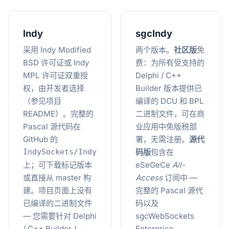
Indy
sgcIndy
采用 Indy Modified
两个版本。
社区版
免
BSD 许可证或 Indy
费：为所有受支持的
MPL 许可证双重授
Delphi / C++
权，由开发者选择
Builder 版本提供已
（参见项目
编译的 DCU 和 BPL
README）。完整的
二进制文件，可在商
Pascal 源代码在
业应用中免版税部
GitHub 的
署，无需注册。
源代
IndySockets/Indy
码版
包含在
上；可下载标记版本
eSeGeCe
All-
或直接从 master 构
Access
订阅中 —
建。项目页面上没有
完整的 Pascal 源代
已编译的二进制文件
码以及
— 您需要针对 Delphi
sgcWebSockets
/ C++ Builder /
Enterprise、