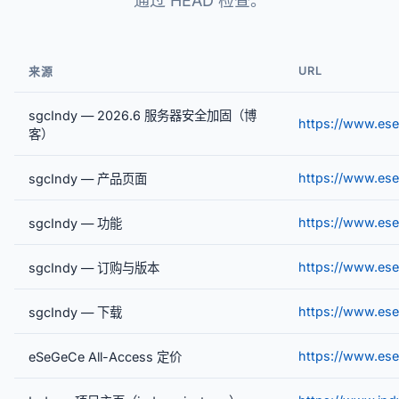
通过 HEAD 检查。
URL
来源
sgcIndy — 2026.6 服务器安全加固（博
https://www.es
客）
https://www.es
sgcIndy — 产品页面
https://www.ese
sgcIndy — 功能
https://www.ese
sgcIndy — 订购与版本
https://www.es
sgcIndy — 下载
https://www.ese
eSeGeCe All-Access 定价