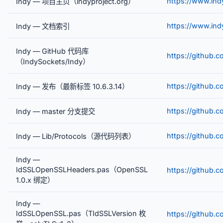
https://www.indy
Indy — 项目主页（indyproject.org）
https://www.ind
Indy — 文档索引
Indy — GitHub 代码库
https://github.
（IndySockets/Indy）
https://github.
Indy — 发布（最新标签 10.6.3.14）
https://github.
Indy — master 分支提交
https://github.c
Indy — Lib/Protocols（源代码列表）
Indy —
IdSSLOpenSSLHeaders.pas（OpenSSL
https://github.
1.0.x 绑定）
Indy —
IdSSLOpenSSL.pas（TIdSSLVersion 枚
https://github.