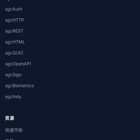
sgcAuth
sgcHTTP
sgcREST
sgcHTML
sgcQUIC
sgcOpenAPI
sgcSign
sgcBiometrics
sgcIndy
资源
快速开始