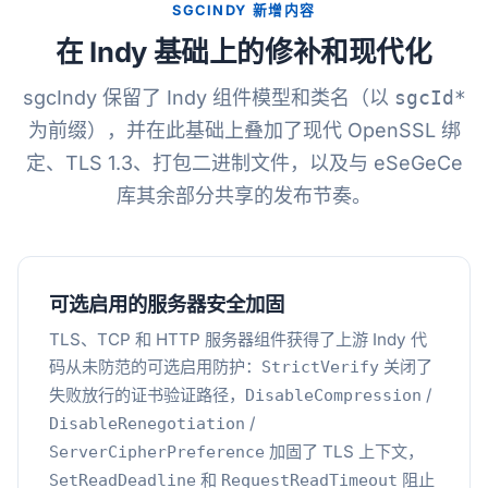
SGCINDY 新增内容
在 Indy 基础上的修补和现代化
sgcIndy 保留了 Indy 组件模型和类名（以
sgcId*
为前缀），并在此基础上叠加了现代 OpenSSL 绑
定、TLS 1.3、打包二进制文件，以及与 eSeGeCe
库其余部分共享的发布节奏。
可选启用的服务器安全加固
TLS、TCP 和 HTTP 服务器组件获得了上游 Indy 代
码从未防范的可选启用防护：
关闭了
StrictVerify
失败放行的证书验证路径，
/
DisableCompression
/
DisableRenegotiation
加固了 TLS 上下文，
ServerCipherPreference
和
阻止
SetReadDeadline
RequestReadTimeout