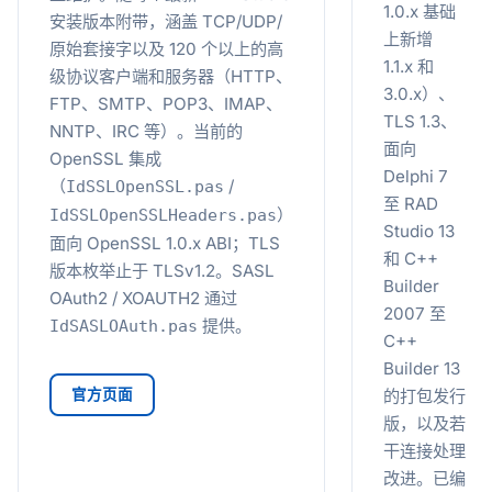
1.0.x 基础
安装版本附带，涵盖 TCP/UDP/
上新增
原始套接字以及 120 个以上的高
1.1.x 和
级协议客户端和服务器（HTTP、
3.0.x）、
FTP、SMTP、POP3、IMAP、
TLS 1.3、
NNTP、IRC 等）。当前的
面向
OpenSSL 集成
Delphi 7
（
/
IdSSLOpenSSL.pas
至 RAD
）
IdSSLOpenSSLHeaders.pas
Studio 13
面向 OpenSSL 1.0.x ABI；TLS
和 C++
版本枚举止于 TLSv1.2。SASL
Builder
OAuth2 / XOAUTH2 通过
2007 至
提供。
IdSASLOAuth.pas
C++
Builder 13
官方页面
的打包发行
版，以及若
干连接处理
改进。已编