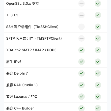
—
OpenSSL 3.0.x 支持
—
TLS 1.3
—
SSH 客户端组件（TIdSSHClient）
—
SFTP 客户端组件（TIdSFTPClient）
XOAuth2 SMTP / IMAP / POP3
原生 IPv6
兼容 Delphi 7
兼容 RAD Studio 13
兼容 Lazarus / FPC
兼容 C++ Builder