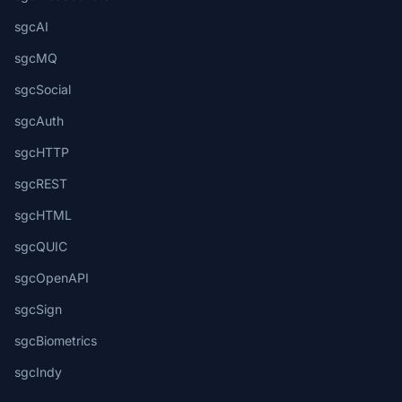
sgcAI
sgcMQ
sgcSocial
sgcAuth
sgcHTTP
sgcREST
sgcHTML
sgcQUIC
sgcOpenAPI
sgcSign
sgcBiometrics
sgcIndy