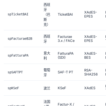
西班
牙
XAdES-
spTicketBAI
TicketBAI
（巴
EPES
斯
克）
西班
Facturae
XAdES-
spFacturaeB2B
3.x / FACe
EPES
牙
意大
FatturaPA
XAdES-
spFatturaPA
(SDI)
BES
利
葡萄
RSA-
SAF-T PT
spSAFTPT
SHA256
牙
KSeF
XAdES
spKSeF
波兰
法国
Factur-X /