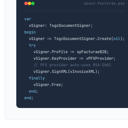
spain-facturae.pas
var
begin

  vSigner := TsgcDocumentSigner.Create(
nil
);

try
    vSigner.Profile := spFacturaeB2B;

    vSigner.KeyProvider := vPFXProvider;

// PFX provider auto-uses RSA-SHA1
    vSigner.SignXML(vInvoiceXML);

finally
    vSigner.Free;

end
end
;