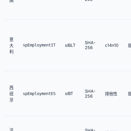
国
意
SHA-
spEmploymentIT
slBLT
c14n10
大
256
利
西
SHA-
slBT
班
spEmploymentES
排他性
256
牙
法
SHA-