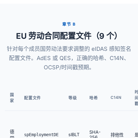
章节 B
EU 劳动合同配置文件（9 个）
针对每个成员国劳动法要求调整的 eIDAS 感知签名
配置文件。AdES 或 QES，正确的哈希、C14N、
OCSP/时间戳预期。
国
C14N
配置文件
等级
哈希
家
德
SHA-
slBLT
spEmploymentDE
排他性
256