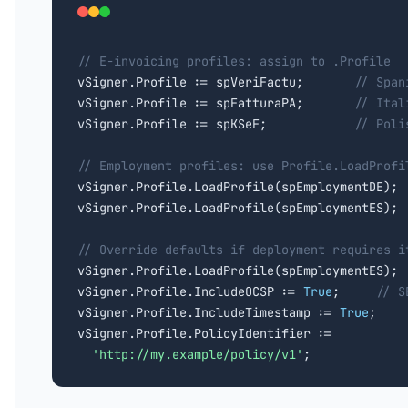
// E-invoicing profiles: assign to .Profile

vSigner.Profile := spVeriFactu;       
// Span
vSigner.Profile := spFatturaPA;       
// Ital
vSigner.Profile := spKSeF;            
// Poli
// Employment profiles: use Profile.LoadProfi

vSigner.Profile.LoadProfile(spEmploymentDE); 
vSigner.Profile.LoadProfile(spEmploymentES); 
// Override defaults if deployment requires i

vSigner.Profile.LoadProfile(spEmploymentES);

vSigner.Profile.IncludeOCSP := 
True
;     
// S
vSigner.Profile.IncludeTimestamp := 
True
;

vSigner.Profile.PolicyIdentifier :=

'http://my.example/policy/v1'
;