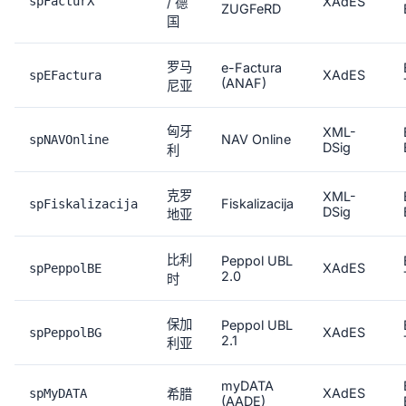
spFacturX
XAdES
/ 德
ZUGFeRD
国
罗马
e-Factura
XAdES
spEFactura
(ANAF)
尼亚
匈牙
XML-
NAV Online
spNAVOnline
DSig
利
克罗
XML-
Fiskalizacija
spFiskalizacija
DSig
地亚
比利
Peppol UBL
XAdES
spPeppolBE
2.0
时
保加
Peppol UBL
XAdES
spPeppolBG
2.1
利亚
myDATA
XAdES
spMyDATA
希腊
(AADE)