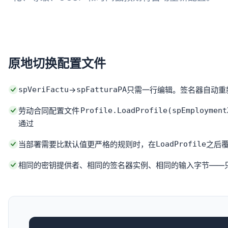
原地切换配置文件
spVeriFactu
→
spFatturaPA
只需一行编辑。签名器自动重
劳动合同配置文件
Profile.LoadProfile(spEmployment
通过
当部署需要比默认值更严格的规则时，在
LoadProfile
之后
相同的密钥提供者、相同的签名器实例、相同的输入字节——