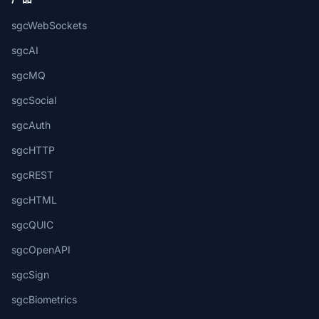
sgcWebSockets
sgcAI
sgcMQ
sgcSocial
sgcAuth
sgcHTTP
sgcREST
sgcHTML
sgcQUIC
sgcOpenAPI
sgcSign
sgcBiometrics