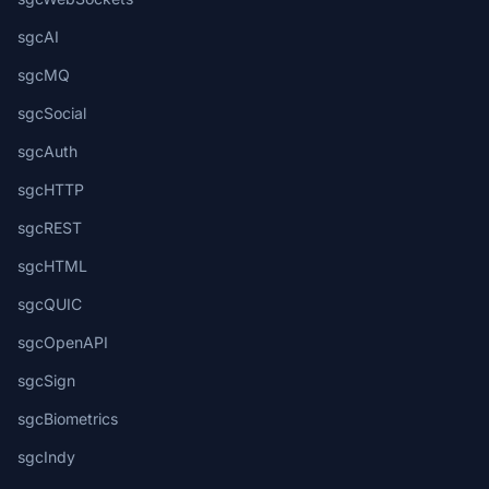
sgcAI
sgcMQ
sgcSocial
sgcAuth
sgcHTTP
sgcREST
sgcHTML
sgcQUIC
sgcOpenAPI
sgcSign
sgcBiometrics
sgcIndy