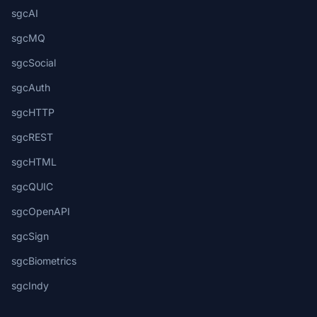
sgcAI
sgcMQ
sgcSocial
sgcAuth
sgcHTTP
sgcREST
sgcHTML
sgcQUIC
sgcOpenAPI
sgcSign
sgcBiometrics
sgcIndy