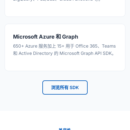
Microsoft Azure 和 Graph
650+ Azure 服务加上 15+ 用于 Office 365、Teams
和 Active Directory 的 Microsoft Graph API SDK。
浏览所有 SDK