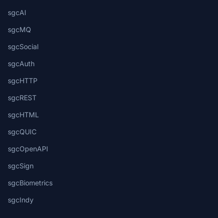
sgcAI
sgcMQ
sgcSocial
sgcAuth
sgcHTTP
sgcREST
sgcHTML
sgcQUIC
sgcOpenAPI
sgcSign
sgcBiometrics
sgcIndy