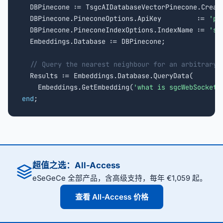
  DBPinecone := TsgcAIDatabaseVectorPinecone.Creat
  DBPinecone.PineconeOptions.ApiKey         := 
'pc
  DBPinecone.PineconeIndexOptions.IndexName := 
'sg
  Embeddings.Database := DBPinecone;

// Query the nearest neighbour for an arbitrary 
  Results := Embeddings.Database.QueryData(

    Embeddings.GetEmbedding(
'what is sgcWebSockets
end
;
超值之选：All-Access
eSeGeCe 全部产品，含高级支持，每年 €1,059 起。
查看 All-Access 价格