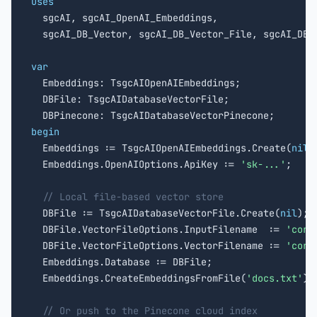
uses

  sgcAI, sgcAI_OpenAI_Embeddings,

  sgcAI_DB_Vector, sgcAI_DB_Vector_File, sgcAI_DB_V
var

  Embeddings: TsgcAIOpenAIEmbeddings;

  DBFile: TsgcAIDatabaseVectorFile;

begin

  Embeddings := TsgcAIOpenAIEmbeddings.Create(
nil
);
  Embeddings.OpenAIOptions.ApiKey := 
'sk-...'
;

// Local file-based vector store
  DBFile := TsgcAIDatabaseVectorFile.Create(
nil
);

  DBFile.VectorFileOptions.InputFilename  := 
'corp
  DBFile.VectorFileOptions.VectorFilename := 
'corp
  Embeddings.Database := DBFile;

  Embeddings.CreateEmbeddingsFromFile(
'docs.txt'
);

// Or push to the Pinecone cloud index