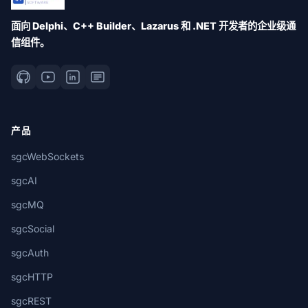
面向 Delphi、C++ Builder、Lazarus 和 .NET 开发者的企业级通
信组件。
产品
sgcWebSockets
sgcAI
sgcMQ
sgcSocial
sgcAuth
sgcHTTP
sgcREST