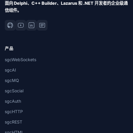
面向 Delphi、C++ Builder、Lazarus 和 .NET 开发者的企业级通
信组件。
产品
sgcWebSockets
sgcAI
sgcMQ
sgcSocial
sgcAuth
sgcHTTP
sgcREST
sgcHTML