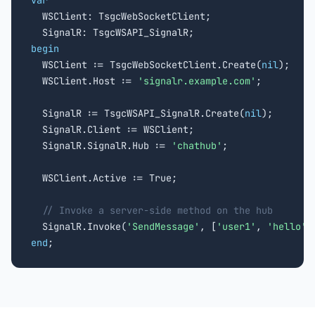
var

  WSClient: TsgcWebSocketClient;

begin

  WSClient := TsgcWebSocketClient.Create(
nil
);

  WSClient.Host := 
'signalr.example.com'
;

  SignalR := TsgcWSAPI_SignalR.Create(
nil
);

  SignalR.Client := WSClient;

  SignalR.SignalR.Hub := 
'chathub'
;

  WSClient.Active := True;

// Invoke a server-side method on the hub
  SignalR.Invoke(
'SendMessage'
, [
'user1'
, 
'hello'
end
;