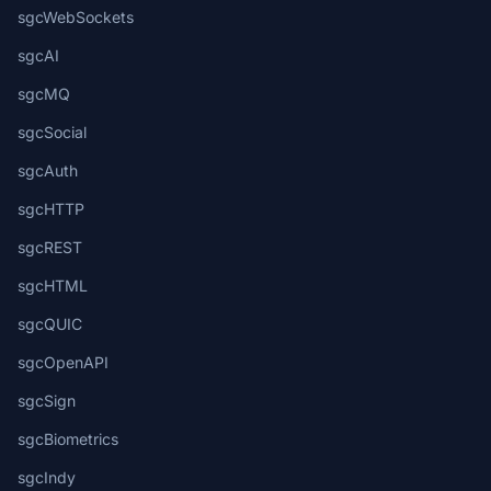
sgcWebSockets
sgcAI
sgcMQ
sgcSocial
sgcAuth
sgcHTTP
sgcREST
sgcHTML
sgcQUIC
sgcOpenAPI
sgcSign
sgcBiometrics
sgcIndy