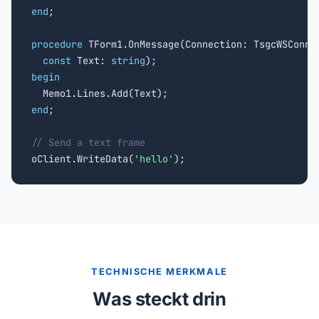
end
;

procedure
 TForm1.OnMessage(Connection: TsgcWSConnec
const
 Text: 
string
begin
end
;

// Send a text frame

oClient.WriteData(
'hello'
);
TECHNISCHE MERKMALE
Was steckt drin