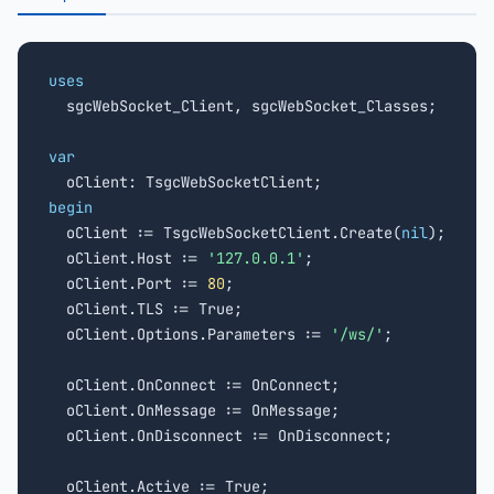
uses

  sgcWebSocket_Client, sgcWebSocket_Classes;

var
begin

  oClient := TsgcWebSocketClient.Create(
nil
);

  oClient.Host := 
'127.0.0.1'
;

  oClient.Port := 
80
;

  oClient.TLS := True;

  oClient.Options.Parameters := 
'/ws/'
;

  oClient.OnConnect := OnConnect;

  oClient.OnMessage := OnMessage;

  oClient.OnDisconnect := OnDisconnect;
