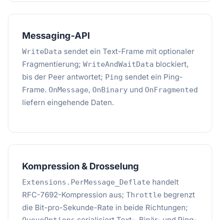
Messaging-API
sendet ein Text-Frame mit optionaler
WriteData
Fragmentierung;
blockiert,
WriteAndWaitData
bis der Peer antwortet;
sendet ein Ping-
Ping
Frame.
,
und
OnMessage
OnBinary
OnFragmented
liefern eingehende Daten.
Kompression & Drosselung
handelt
Extensions.PerMessage_Deflate
RFC-7692-Kompression aus;
begrenzt
Throttle
die Bit-pro-Sekunde-Rate in beide Richtungen;
serialisiert Text-, Binär- und Ping-