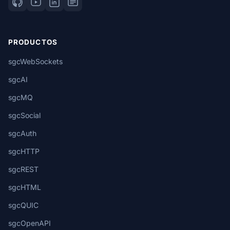
PRODUCTOS
sgcWebSockets
sgcAI
sgcMQ
sgcSocial
sgcAuth
sgcHTTP
sgcREST
sgcHTML
sgcQUIC
sgcOpenAPI