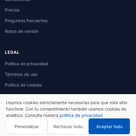
Precios
Preguntas frecuentes
Notas de versión
LEGAL
Política de privacidad
Términos de uso
Política de cookies
Usamos cookies estrictamente necesarias para que este sitio
funcione. Con tu consentimiento también usamos cookies de
analítica. Consulta nuestra
política de privacidad
.
© 2026 eSeGeCe. Todos los derechos reservados.
Personalizar
Rechazar todo
Aceptar todo
Política de privacidad
Términos de uso