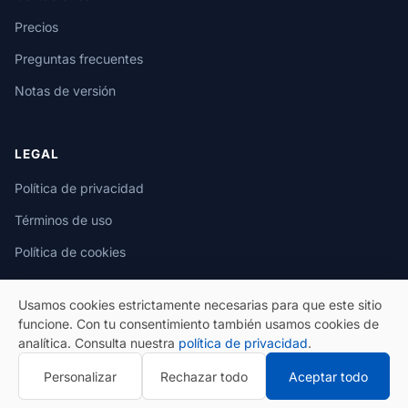
Precios
Preguntas frecuentes
Notas de versión
LEGAL
Política de privacidad
Términos de uso
Política de cookies
Usamos cookies estrictamente necesarias para que este sitio
funcione. Con tu consentimiento también usamos cookies de
analítica. Consulta nuestra
política de privacidad
.
© 2026 eSeGeCe. Todos los derechos reservados.
Personalizar
Rechazar todo
Aceptar todo
Política de privacidad
Términos de uso