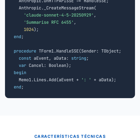
  Anthropic.OnHTTPAPISSE := HandleSSE;

  Anthropic._CreateMessageStream(

'claude-sonnet-4-5-20250929'
,

'Summarise RFC 6455'
,

1024
end
;

procedure
 TForm1.HandleSSE(Sender: TObject;

const
 aEvent, aData: 
string
;

var
begin

  Memo1.Lines.Add(aEvent + 
': '
end
;
CARACTERÍSTICAS TÉCNICAS