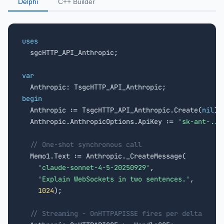
Delphi
C++ Builder
uses

  sgcHTTP_API_Anthropic;

var
begin

  Anthropic := TsgcHTTP_API_Anthropic.Create(
nil
);

  Anthropic.AnthropicOptions.ApiKey := 
'sk-ant-...
// One-shot synchronous call
  Memo1.Text := Anthropic._CreateMessage(

'claude-sonnet-4-5-20250929'
,

'Explain WebSockets in two sentences.'
,

1024
);

// Streaming - OnHTTPAPISSE fires per delta