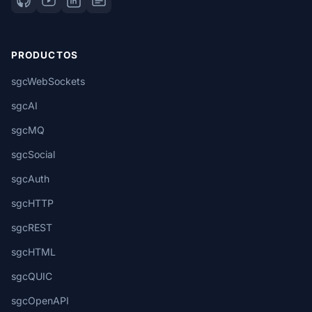
PRODUCTOS
sgcWebSockets
sgcAI
sgcMQ
sgcSocial
sgcAuth
sgcHTTP
sgcREST
sgcHTML
sgcQUIC
sgcOpenAPI