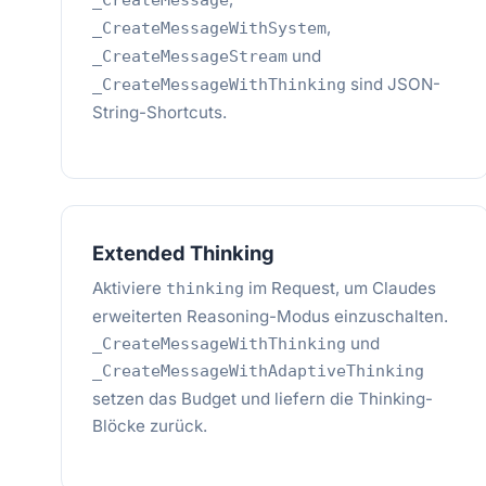
_CreateMessage
,
_CreateMessageWithSystem
und
_CreateMessageStream
sind JSON-
_CreateMessageWithThinking
String-Shortcuts.
Extended Thinking
Aktiviere
im Request, um Claudes
thinking
erweiterten Reasoning-Modus einzuschalten.
und
_CreateMessageWithThinking
_CreateMessageWithAdaptiveThinking
setzen das Budget und liefern die Thinking-
Blöcke zurück.