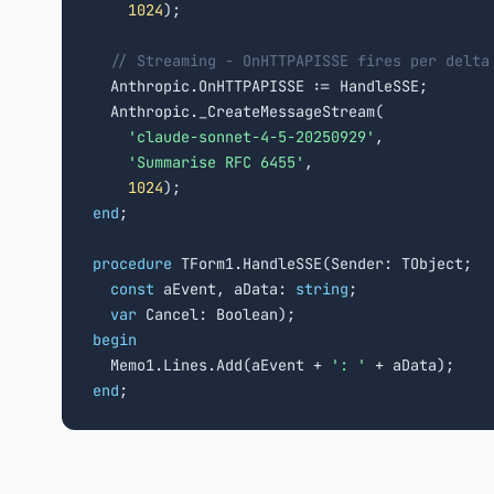
1024
);

// Streaming - OnHTTPAPISSE fires per delta
  Anthropic.OnHTTPAPISSE := HandleSSE;

  Anthropic._CreateMessageStream(

'claude-sonnet-4-5-20250929'
,

'Summarise RFC 6455'
,

1024
end
;

procedure
 TForm1.HandleSSE(Sender: TObject;

const
 aEvent, aData: 
string
;

var
begin

  Memo1.Lines.Add(aEvent + 
': '
end
;