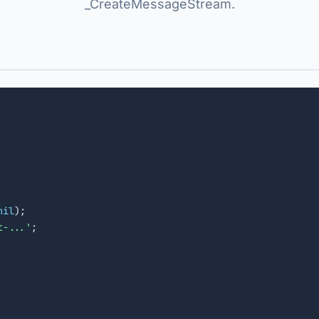
_CreateMessageStream.
nil
);

t-...'
;
