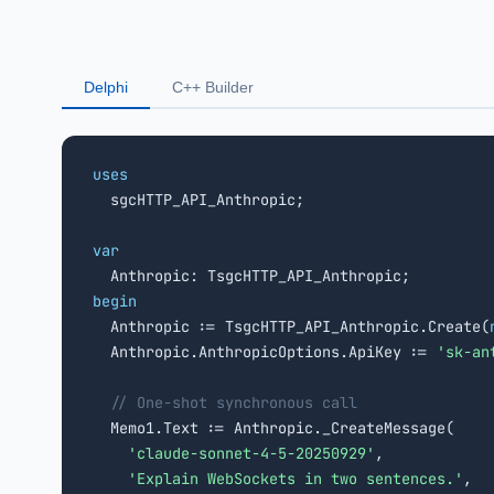
Delphi
C++ Builder
uses

  sgcHTTP_API_Anthropic;

var
begin

  Anthropic := TsgcHTTP_API_Anthropic.Create(
  Anthropic.AnthropicOptions.ApiKey := 
'sk-an
// One-shot synchronous call
  Memo1.Text := Anthropic._CreateMessage(

'claude-sonnet-4-5-20250929'
,

'Explain WebSockets in two sentences.'
,
