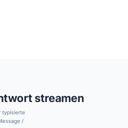
Antwort streamen
typisierte
Message /