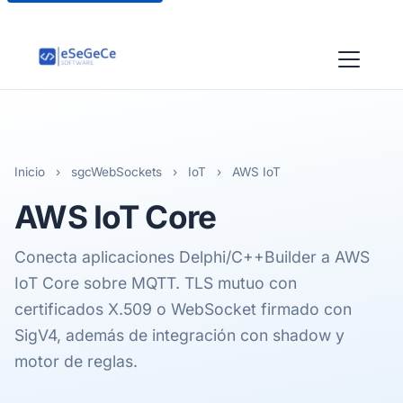
Inicio
›
sgcWebSockets
›
IoT
›
AWS IoT
AWS
IoT Core
Conecta aplicaciones Delphi/C++Builder a AWS
IoT Core sobre MQTT. TLS mutuo con
certificados X.509 o WebSocket firmado con
SigV4, además de integración con shadow y
motor de reglas.