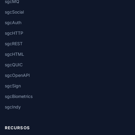
sgcMQ
sgcSocial
sgcAuth
sgcHTTP
sgcREST
sgcHTML
sgcQUIC
sgcOpenAPI
sgcSign
sgcBiometrics
sgcIndy
RECURSOS