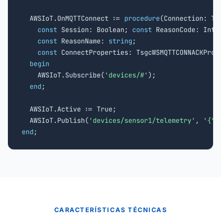
  AWSIoT.OnMQTTConnect := 
procedure
(Connection: Tsg
const
 Session: Boolean; 
const
 ReasonCode: Integ
const
 ReasonName: 
string
;

const
 ConnectProperties: TsgcWSMQTTCONNACKPrope
begin
    AWSIoT.Subscribe(
'devices/#'
);

end
;

  AWSIoT.Active := True;

  AWSIoT.Publish(
'devices/sensor1/telemetry'
, 
'{"t
end
;
CARACTERÍSTICAS TÉCNICAS