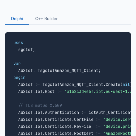
Delphi
C++ Builder
uses

  sgcIoT;

var
begin

  AWSIoT := TsgcIoTAmazon_MQTT_Client.Create(
nil
);

  AWSIoT.IoT.Host := 
'a1b2c3d4e5f.iot.eu-west-1.am
// TLS mutuo X.509
  AWSIoT.IoT.Authentication := iotAuth_Certificate;
  AWSIoT.IoT.Certificate.CertFile := 
'device.cert.
  AWSIoT.IoT.Certificate.KeyFile  := 
'device.priva
  AWSIoT.IoT.Certificate.RootCert := 
'AmazonRootCA