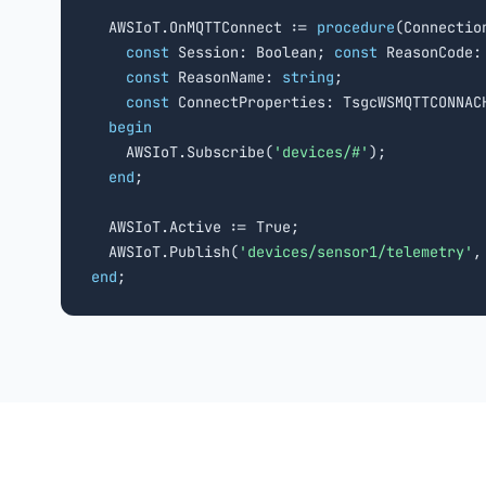
  AWSIoT.OnMQTTConnect := 
procedure
(Connectio
const
 Session: Boolean; 
const
 ReasonCode: 
const
 ReasonName: 
string
;

const
 ConnectProperties: TsgcWSMQTTCONNACK
begin
    AWSIoT.Subscribe(
'devices/#'
);

end
;

  AWSIoT.Active := True;

  AWSIoT.Publish(
'devices/sensor1/telemetry'
,
end
;