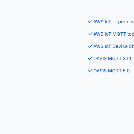
AWS IoT — protoco
AWS IoT MQTT top
AWS IoT Device S
OASIS MQTT 3.1.1
OASIS MQTT 5.0