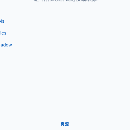
ls
ics
hadow
资源