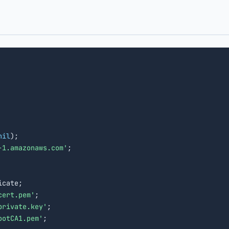
nil
);

-1.amazonaws.com'
;

cate;

cert.pem'
;

private.key'
;

ootCA1.pem'
;
