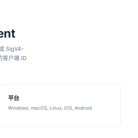
ent
或 SigV4-
的客户端 ID
平台
Windows, macOS, Linux, iOS, Android