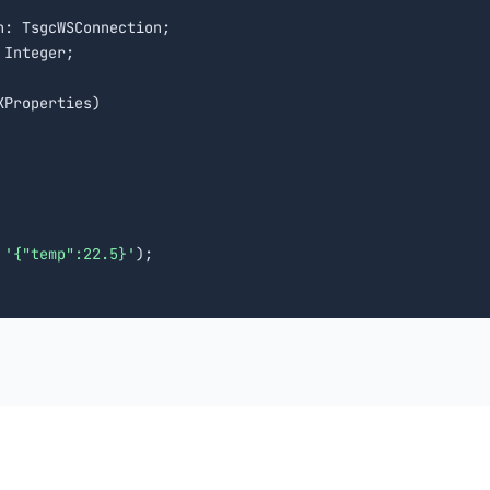
n: TsgcWSConnection;

Integer;

Properties)

 
'{"temp":22.5}'