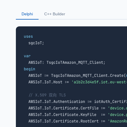
Delphi
C++ Builder
uses

  sgcIoT;

var
begin

  AWSIoT := TsgcIoTAmazon_MQTT_Client.Create(
  AWSIoT.IoT.Host := 
'a1b2c3d4e5f.iot.eu-west
// X.509 双向 TLS
  AWSIoT.IoT.Authentication := iotAuth_Certifi
  AWSIoT.IoT.Certificate.CertFile := 
'device.
  AWSIoT.IoT.Certificate.KeyFile  := 
'device.
  AWSIoT.IoT.Certificate.RootCert := 
'AmazonR