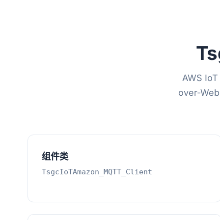
Ts
AWS IoT
over-W
组件类
TsgcIoTAmazon_MQTT_Client