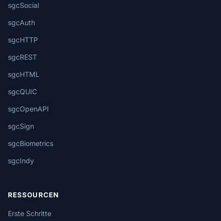
sgcSocial
sgcAuth
sgcHTTP
sgcREST
sgcHTML
sgcQUIC
sgcOpenAPI
sgcSign
sgcBiometrics
sgcIndy
RESSOURCEN
Erste Schritte