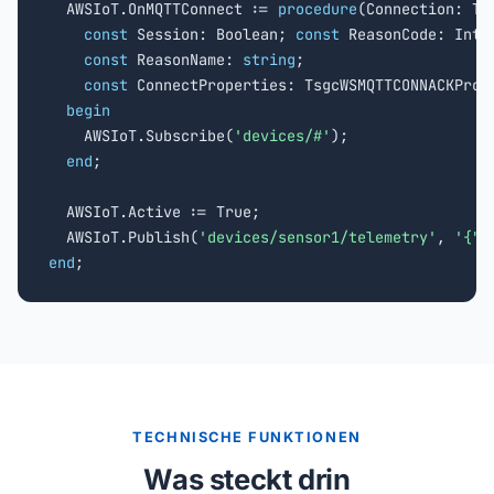
  AWSIoT.OnMQTTConnect := 
procedure
(Connection: Tsg
const
 Session: Boolean; 
const
 ReasonCode: Integ
const
 ReasonName: 
string
;

const
 ConnectProperties: TsgcWSMQTTCONNACKPrope
begin
    AWSIoT.Subscribe(
'devices/#'
);

end
;

  AWSIoT.Active := True;

  AWSIoT.Publish(
'devices/sensor1/telemetry'
, 
'{"t
end
;
TECHNISCHE FUNKTIONEN
Was steckt drin