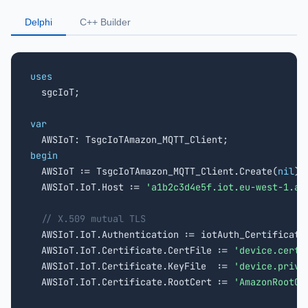
Delphi
C++ Builder
uses

  sgcIoT;

var
begin

  AWSIoT := TsgcIoTAmazon_MQTT_Client.Create(
nil
);

  AWSIoT.IoT.Host := 
'a1b2c3d4e5f.iot.eu-west-1.am
// X.509 mutual TLS
  AWSIoT.IoT.Authentication := iotAuth_Certificate;
  AWSIoT.IoT.Certificate.CertFile := 
'device.cert.
  AWSIoT.IoT.Certificate.KeyFile  := 
'device.priva
  AWSIoT.IoT.Certificate.RootCert := 
'AmazonRootCA