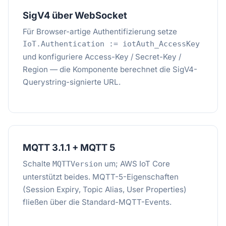
SigV4 über WebSocket
Für Browser-artige Authentifizierung setze
IoT.Authentication := iotAuth_AccessKey
und konfiguriere Access-Key / Secret-Key /
Region — die Komponente berechnet die SigV4-
Querystring-signierte URL.
MQTT 3.1.1 + MQTT 5
Schalte
um; AWS IoT Core
MQTTVersion
unterstützt beides. MQTT-5-Eigenschaften
(Session Expiry, Topic Alias, User Properties)
fließen über die Standard-MQTT-Events.