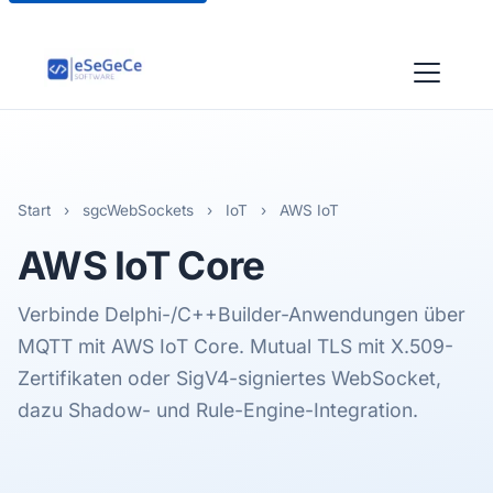
Start
›
sgcWebSockets
›
IoT
›
AWS IoT
AWS
IoT Core
Verbinde Delphi-/C++Builder-Anwendungen über
MQTT mit AWS IoT Core. Mutual TLS mit X.509-
Zertifikaten oder SigV4-signiertes WebSocket,
dazu Shadow- und Rule-Engine-Integration.