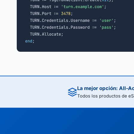
  TURN.Host := 
'turn.example.com'
;

  TURN.Port := 
3478
;

  TURN.Credentials.Username := 
'user'
;

  TURN.Credentials.Password := 
'pass'
;

end
;
La mejor opción: All-A
Todos los productos de eS