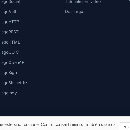
sgcSocial
Tutoriales en vídeo
sgcAuth
Descargas
sgcHTTP
sgcREST
sgcHTML
sgcQUIC
sgcOpenAPI
sgcSign
sgcBiometrics
sgcIndy
e este sitio funcione. Con tu consentimiento también usamos
Per