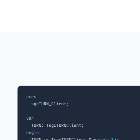
uses

  sgcTURN_Client;

var
begin

  TURN := TsgcTURNClient.Create(
nil
);
