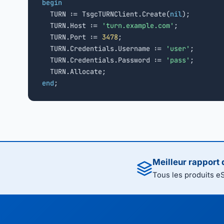
begin

  TURN := TsgcTURNClient.Create(
nil
);

  TURN.Host := 
'turn.example.com'
;

  TURN.Port := 
3478
;

  TURN.Credentials.Username := 
'user'
;

  TURN.Credentials.Password := 
'pass'
;

end
;
Meilleur rapport 
Tous les produits e