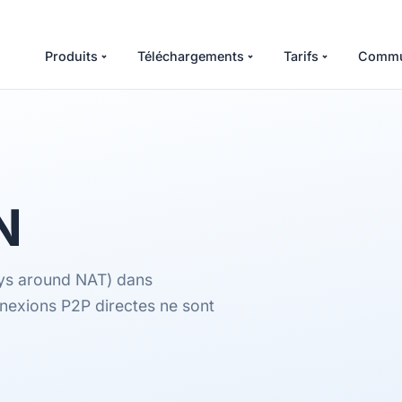
Produits
Téléchargements
Tarifs
Commu
N
ays around NAT) dans
nnexions P2P directes ne sont