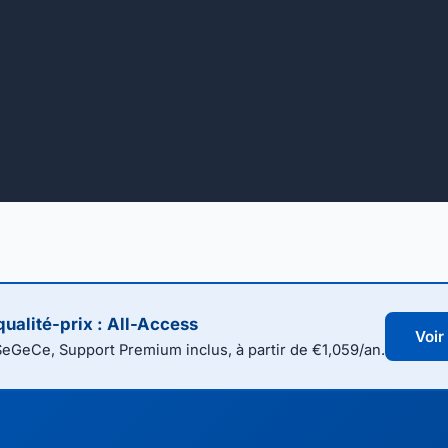
qualité-prix : All-Access
Voir
SeGeCe, Support Premium inclus, à partir de €1,059/an.