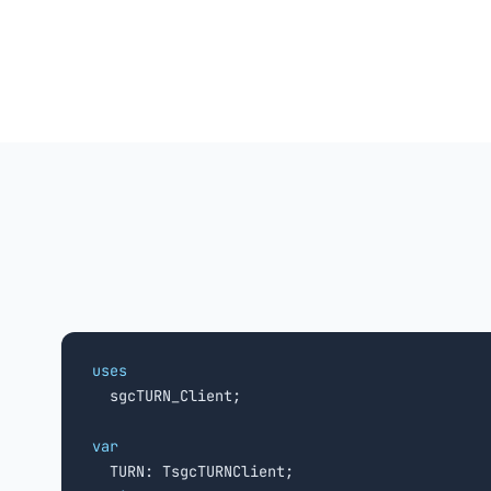
uses

  sgcTURN_Client;

var