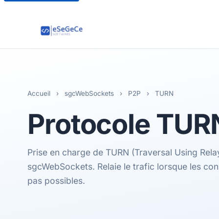
Accueil
›
sgcWebSockets
›
P2P
›
TURN
Protocole
TUR
Prise en charge de TURN (Traversal Using Rel
sgcWebSockets. Relaie le trafic lorsque les co
pas possibles.