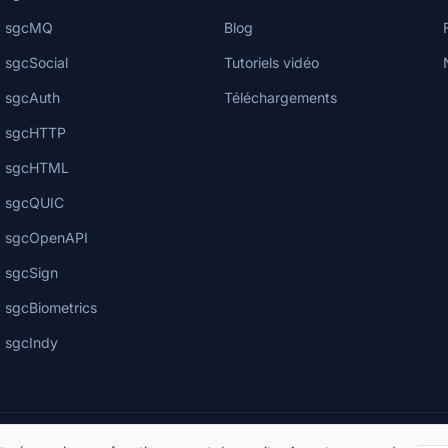
sgcMQ
Blog
sgcSocial
Tutoriels vidéo
sgcAuth
Téléchargements
sgcHTTP
sgcHTML
sgcQUIC
sgcOpenAPI
sgcSign
sgcBiometrics
sgcIndy