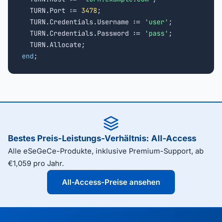
  TURN.Port := 
3478
;

  TURN.Credentials.Username := 
'user'
;

  TURN.Credentials.Password := 
'pass'
;

end
;
Bestes Preis-Leistungs-Verhältnis: All-Access
Alle eSeGeCe-Produkte, inklusive Premium-Support, ab
€1,059 pro Jahr.
All-Access-Preise ansehen