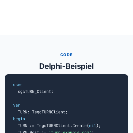
CODE
Delphi-Beispiel
uses

  sgcTURN_Client;

var
begin

  TURN := TsgcTURNClient.Create(
nil
);

  TURN.Host := 
'turn.example.com'
;
