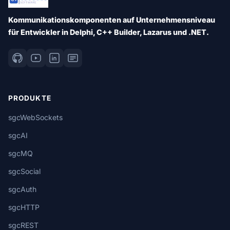
Kommunikationskomponenten auf Unternehmensniveau
für Entwickler in Delphi, C++ Builder, Lazarus und .NET.
PRODUKTE
sgcWebSockets
sgcAI
sgcMQ
sgcSocial
sgcAuth
sgcHTTP
sgcREST