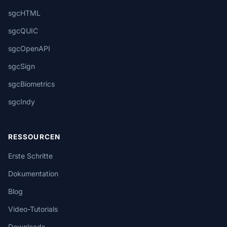
sgcHTML
sgcQUIC
sgcOpenAPI
sgcSign
sgcBiometrics
sgcIndy
RESSOURCEN
Erste Schritte
Dokumentation
Blog
Video-Tutorials
Downloads