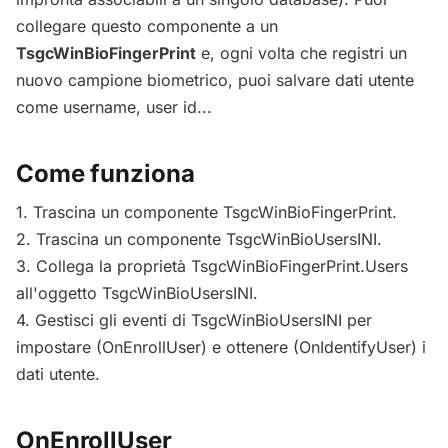
collegare questo componente a un
TsgcWinBioFingerPrint
e, ogni volta che registri un
nuovo campione biometrico, puoi salvare dati utente
come username, user id...
Come funziona
1. Trascina un componente TsgcWinBioFingerPrint.
2. Trascina un componente TsgcWinBioUsersINI.
3. Collega la proprietà TsgcWinBioFingerPrint.Users
all'oggetto TsgcWinBioUsersINI.
4. Gestisci gli eventi di TsgcWinBioUsersINI per
impostare (OnEnrollUser) e ottenere (OnIdentifyUser) i
dati utente.
OnEnrollUser