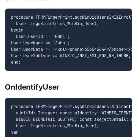
procedure TFRMFingerPrint.sgcWinBioUsersINI1EnrollUs
  User: TsgcBiometrics_WinBio_User);

begin

  User.UserId := '0001';

User.UserName := 'John';

User.UserData := '<xml><phone>656545644</phone></xml
User.UserSubType := WINBIO_ANSI_381_POS_RH_THUMB;

OnIdentifyUser
procedure TFRMFingerPrint.sgcWinBioUsersINI1Identify
  aUnitId: Integer; const aIdentity: WINBIO_IDENTITY
  WINBIO_BIOMETRIC_SUBTYPE; const aRejectDetail: WIN
  User: TsgcBiometrics_WinBio_User);

var
