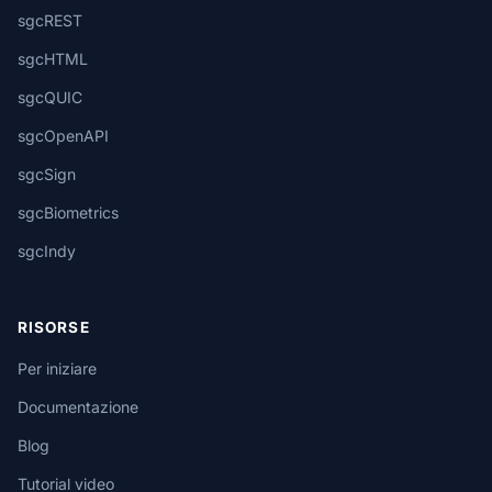
sgcREST
sgcHTML
sgcQUIC
sgcOpenAPI
sgcSign
sgcBiometrics
sgcIndy
RISORSE
Per iniziare
Documentazione
Blog
Tutorial video